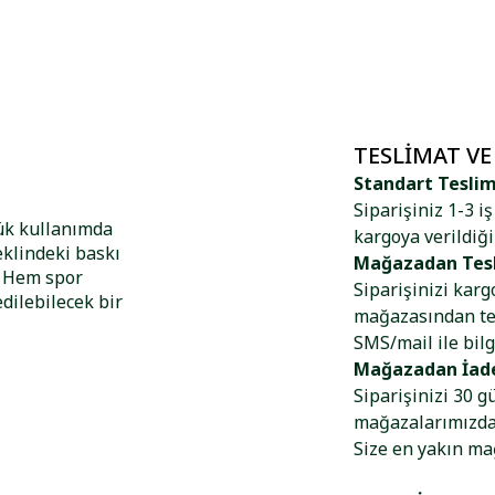
TESLIMAT VE
Standart Tesli
Siparişiniz 1-3 i
lük kullanımda
kargoya verildiği
eklindeki baskı
Mağazadan Tes
. Hem spor
Siparişinizi kar
dilebilecek bir
mağazasından tes
SMS/mail ile bilg
Mağazadan İad
Siparişinizi 30 g
mağazalarımızdan
Size en yakın m