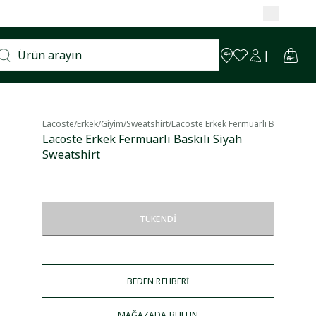
dan yararlanın.
Lacoste
/
Erkek
/
Giyim
/
Sweatshirt
/
Lacoste Erkek Fermuarlı Baskılı Siya
Lacoste Erkek Fermuarlı Baskılı Siyah
Sweatshirt
TÜKENDI
BEDEN REHBERİ
MAĞAZADA BULUN