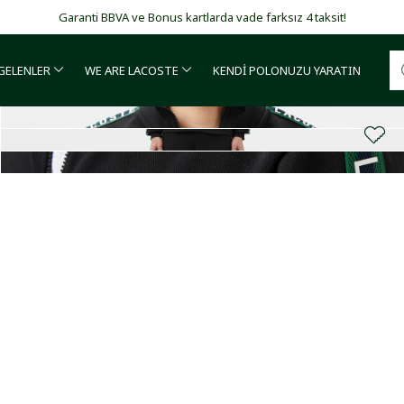
Mağazadan Teslimat seçeneği ile ücretsiz kargo ayrıcalığın
 GELENLER
WE ARE LACOSTE
KENDİ POLONUZU YARATIN