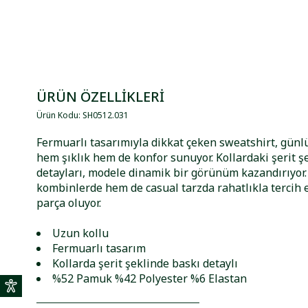
ÜRÜN ÖZELLİKLERİ
Ürün Kodu
:
SH0512
.
031
Fermuarlı tasarımıyla dikkat çeken sweatshirt, gün
hem şıklık hem de konfor sunuyor. Kollardaki şerit ş
detayları, modele dinamik bir görünüm kazandırıyor
kombinlerde hem de casual tarzda rahatlıkla tercih e
parça oluyor.
Uzun kollu
Fermuarlı tasarım
Kollarda şerit şeklinde baskı detaylı
%52 Pamuk %42 Polyester %6 Elastan