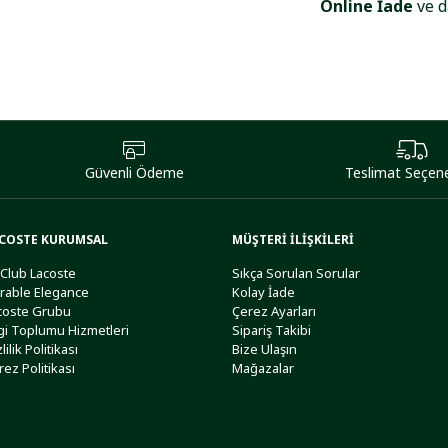
Online İade
ve d
Güvenli Ödeme
Teslimat Seçene
COSTE KURUMSAL
MÜŞTERİ İLİŞKİLERİ
 Club Lacoste
Sıkça Sorulan Sorular
rable Elegance
Kolay İade
coste Grubu
Çerez Ayarları
lgi Toplumu Hizmetleri
Sipariş Takibi
lilik Politikası
Bize Ulaşın
rez Politikası
Mağazalar