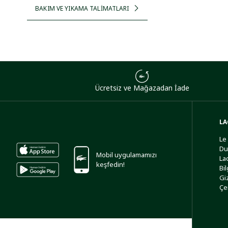
BAKIM VE YIKAMA TALİMATLARI
Ücretsiz ve Mağazadan İade
LA
Le
Du
Mobil uygulamamızı
La
keşfedin!
Bi
Giz
Çe