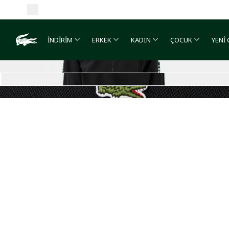
İNDİRİM
ERKEK
KADIN
ÇOCUK
YENİ