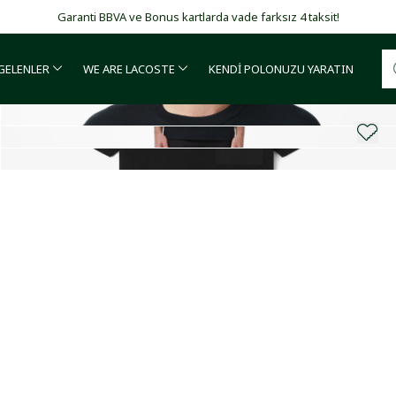
Garanti BBVA ve Bonus kartlarda vade farksız 4 taksit!
 GELENLER
WE ARE LACOSTE
KENDİ POLONUZU YARATIN