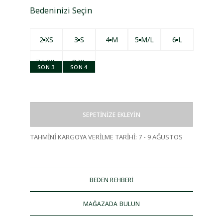
Bedeninizi Seçin
2
XS
3
S
4
M
5
M/L
6
L
7
L/XL
8
XL
SON 3
SON 4
SEPETİNİZE EKLEYİN
TAHMİNİ KARGOYA VERİLME TARİHİ
:
7 - 9 AĞUSTOS
BEDEN REHBERİ
MAĞAZADA BULUN