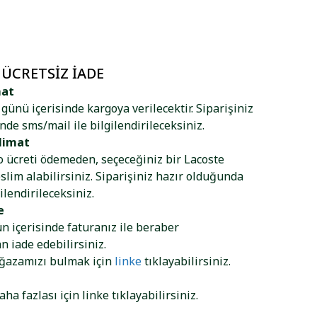
 ÜCRETSIZ İADE
mat
ş günü içerisinde kargoya verilecektir. Siparişiniz
nde sms/mail ile bilgilendirileceksiniz.
limat
go ücreti ödemeden, seçeceğiniz bir Lacoste
lim alabilirsiniz. Siparişiniz hazır olduğunda
ilendirileceksiniz.
e
ün içerisinde faturanız ile beraber
 iade edebilirsiniz.
ağazamızı bulmak için
linke
tıklayabilirsiniz.
aha fazlası için
linke
tıklayabilirsiniz.