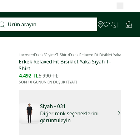
Lacoste
/
Erkek
/
Giyim
/
T-Shirt
/
Erkek Relaxed Fit Bisiklet Yaka Siyah T-Sh
Erkek Relaxed Fit Bisiklet Yaka Siyah T-
Shirt
4.492 TL
5.990 TL
SON 10 GÜNÜN EN DÜŞÜK FİYATI
Siyah
• 031
Diğer renk seçeneklerini
görüntüleyin