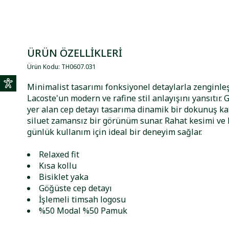
ÜRÜN ÖZELLİKLERİ
Ürün Kodu
:
TH0607
.
031
Minimalist tasarımı fonksiyonel detaylarla zenginleşt
Lacoste'un modern ve rafine stil anlayışını yansıtır.
yer alan cep detayı tasarıma dinamik bir dokunuş ka
siluet zamansız bir görünüm sunar. Rahat kesimi ve 
günlük kullanım için ideal bir deneyim sağlar.
Relaxed fit
Kısa kollu
Bisiklet yaka
Göğüste cep detayı
İşlemeli timsah logosu
%50 Modal %50 Pamuk