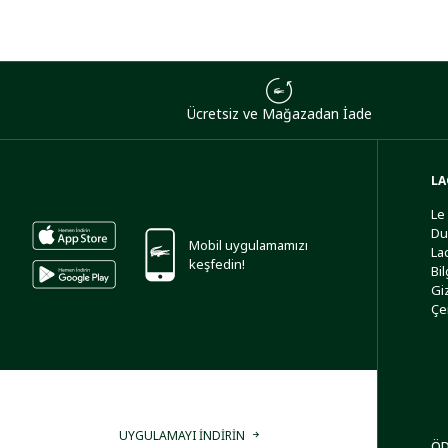
Ücretsiz ve Mağazadan İade
LA
Le
Du
Mobil uygulamamızı
La
keşfedin!
Bi
Giz
Çe
UYGULAMAYI İNDİRİN
ÖD