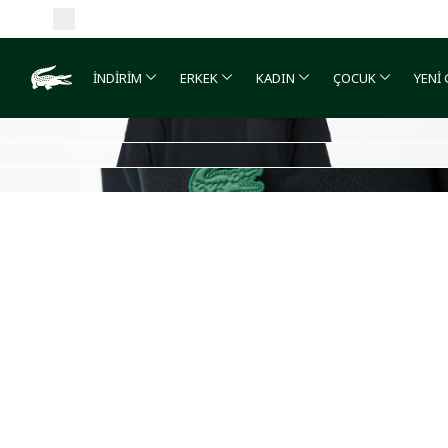
İNDİRİM
ERKEK
KADIN
ÇOCUK
YENİ