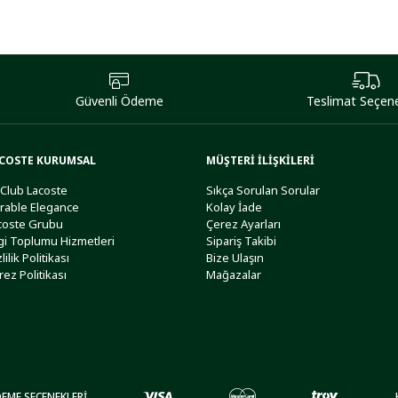
Güvenli Ödeme
Teslimat Seçene
COSTE KURUMSAL
MÜŞTERİ İLİŞKİLERİ
 Club Lacoste
Sıkça Sorulan Sorular
rable Elegance
Kolay İade
coste Grubu
Çerez Ayarları
lgi Toplumu Hizmetleri
Sipariş Takibi
lilik Politikası
Bize Ulaşın
rez Politikası
Mağazalar
EME SEÇENEKLERİ