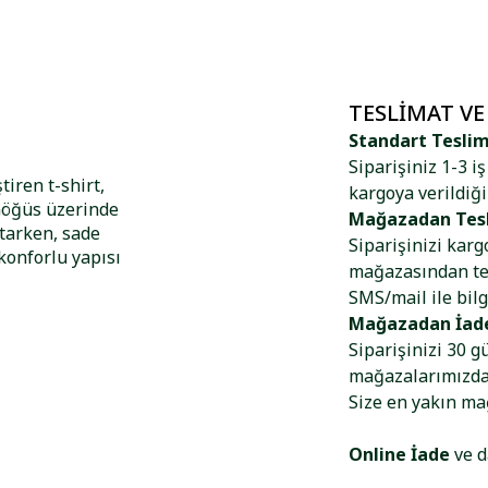
TESLIMAT VE
Standart Tesli
Siparişiniz 1-3 i
iren t-shirt,
kargoya verildiği
 Göğüs üzerinde
Mağazadan Tes
tarken, sade
Siparişinizi kar
konforlu yapısı
mağazasından tes
SMS/mail ile bilg
Mağazadan İad
Siparişinizi 30 g
mağazalarımızdan
Size en yakın m
Online İade
ve d