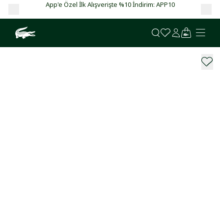
 %10 İndirim: APP10
Garanti BBVA ve Bonus kartlarda vade farksı