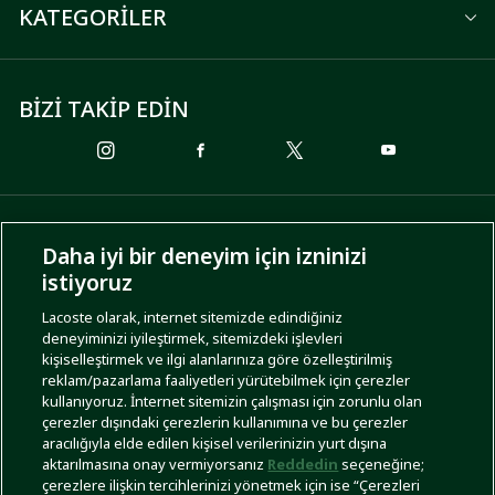
KATEGORİLER
BİZİ TAKİP EDİN
ÖDEME SEÇENEKLERİ
Daha iyi bir deneyim için izninizi
istiyoruz
Lacoste olarak, internet sitemizde edindiğiniz
deneyiminizi iyileştirmek, sitemizdeki işlevleri
KARGO SEÇENEKLERİ
kişiselleştirmek ve ilgi alanlarınıza göre özelleştirilmiş
reklam/pazarlama faaliyetleri yürütebilmek için çerezler
kullanıyoruz. İnternet sitemizin çalışması için zorunlu olan
çerezler dışındaki çerezlerin kullanımına ve bu çerezler
aracılığıyla elde edilen kişisel verilerinizin yurt dışına
aktarılmasına onay vermiyorsanız
Reddedin
seçeneğine;
çerezlere ilişkin tercihlerinizi yönetmek için ise “Çerezleri