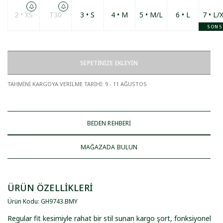
2 • XS
T30
3 • S
4 • M
5 • M/L
6 • L
7 • L/
SON 5
SEPETİNİZE EKLEYİN
TAHMİNİ KARGOYA VERİLME TARİHİ
:
9 - 11 AĞUSTOS
BEDEN REHBERİ
MAĞAZADA BULUN
ÜRÜN ÖZELLİKLERİ
Ürün Kodu
:
GH9743
.
BMY
Regular fit kesimiyle rahat bir stil sunan kargo şort, fonksiyonel