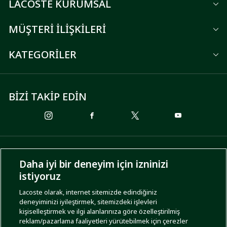
LACOSTE KURUMSAL
MÜŞTERİ İLİŞKİLERİ
KATEGORİLER
BİZİ TAKİP EDİN
ÖDEME SEÇENEKLERİ
Daha iyi bir deneyim için izninizi
istiyoruz
Lacoste olarak, internet sitemizde edindiğiniz
deneyiminizi iyileştirmek, sitemizdeki işlevleri
KARGO SEÇENEKLERİ
kişiselleştirmek ve ilgi alanlarınıza göre özelleştirilmiş
reklam/pazarlama faaliyetleri yürütebilmek için çerezler