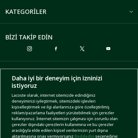
KATEGORİLER
BİZİ TAKİP EDİN
ÖDEME SEÇENEKLERİ
Daha iyi bir deneyim için izninizi
istiyoruz
Lacoste olarak, internet sitemizde edindiğiniz
deneyiminizi iyileştirmek, sitemizdeki işlevleri
KARGO SEÇENEKLERİ
kişiselleştirmek ve ilgi alanlarınıza göre özelleştirilmiş
reklam/pazarlama faaliyetleri yürütebilmek için çerezler
kullanıyoruz. İnternet sitemizin çalışması için zorunlu olan
çerezler dışındaki çerezlerin kullanımına ve bu çerezler
aracılığıyla elde edilen kişisel verilerinizin yurt dışına
aktarılmasına onay vermiyorsanız
Reddedin
seçeneğine;