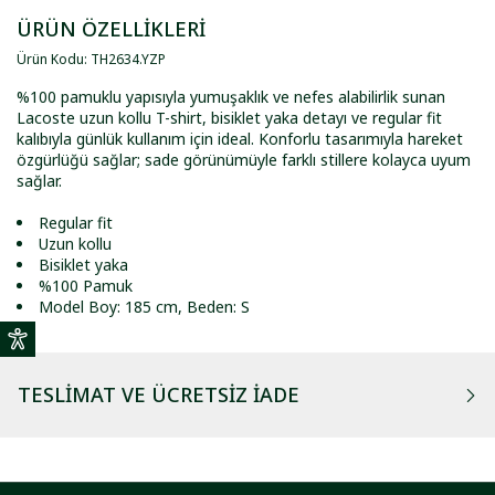
ÜRÜN ÖZELLİKLERİ
Ürün Kodu
:
TH2634
.
YZP
%100 pamuklu yapısıyla yumuşaklık ve nefes alabilirlik sunan
Lacoste uzun kollu T-shirt, bisiklet yaka detayı ve regular fit
kalıbıyla günlük kullanım için ideal. Konforlu tasarımıyla hareket
özgürlüğü sağlar; sade görünümüyle farklı stillere kolayca uyum
sağlar.
Regular fit
Uzun kollu
Bisiklet yaka
%100 Pamuk
Model Boy: 185 cm, Beden: S
TESLIMAT VE ÜCRETSIZ İADE