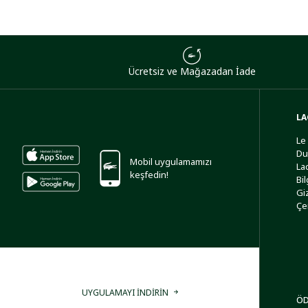
Ücretsiz ve Mağazadan İade
LA
Le
Du
Mobil uygulamamızı
La
keşfedin!
Bi
Giz
Çe
UYGULAMAYI İNDİRİN
ÖD