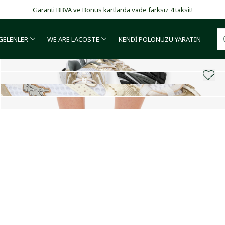
Garanti BBVA ve Bonus kartlarda vade farksız 4 taksit!
 GELENLER
WE ARE LACOSTE
KENDİ POLONUZU YARATIN