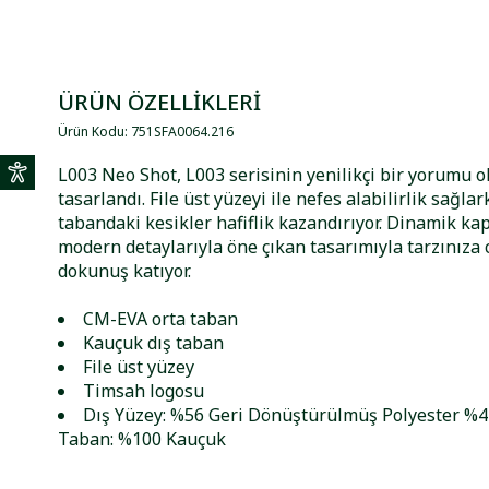
ÜRÜN ÖZELLİKLERİ
Ürün Kodu
:
751SFA0064
.
216
L003 Neo Shot, L003 serisinin yenilikçi bir yorumu 
tasarlandı. File üst yüzeyi ile nefes alabilirlik sağlar
tabandaki kesikler hafiflik kazandırıyor. Dinamik ka
modern detaylarıyla öne çıkan tasarımıyla tarzınıza 
dokunuş katıyor.
CM-EVA orta taban
Kauçuk dış taban
File üst yüzey
Timsah logosu
Dış Yüzey: %56 Geri Dönüştürülmüş Polyester %44
Taban: %100 Kauçuk