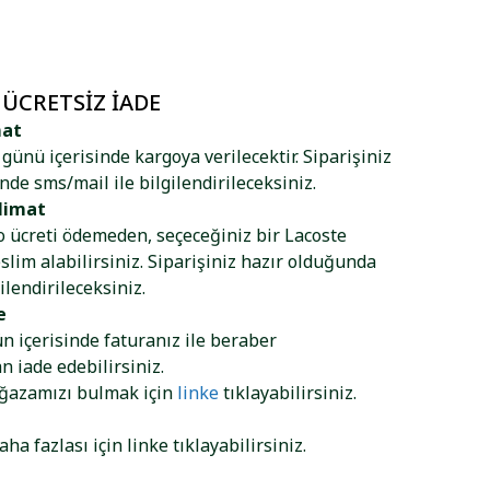
 ÜCRETSIZ İADE
mat
ş günü içerisinde kargoya verilecektir. Siparişiniz
nde sms/mail ile bilgilendirileceksiniz.
limat
go ücreti ödemeden, seçeceğiniz bir Lacoste
lim alabilirsiniz. Siparişiniz hazır olduğunda
ilendirileceksiniz.
e
ün içerisinde faturanız ile beraber
 iade edebilirsiniz.
ağazamızı bulmak için
linke
tıklayabilirsiniz.
aha fazlası için
linke
tıklayabilirsiniz.