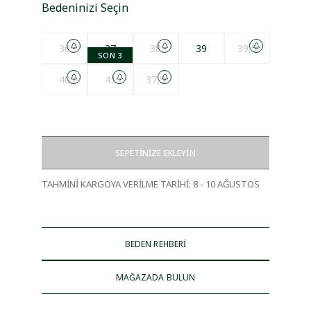
Bedeninizi Seçin
36
37
38
39
39,5
SON 3
40
41
37,5
SEPETİNİZE EKLEYİN
TAHMİNİ KARGOYA VERİLME TARİHİ
:
8 - 10 AĞUSTOS
BEDEN REHBERİ
MAĞAZADA BULUN