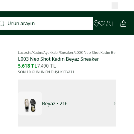
Lacoste
/
Kadın
/
Ayakkabı
/
Sneaker
/
L003 Neo Shot Kadın Beyaz Sneake
L003 Neo Shot Kadın Beyaz Sneaker
5.618 TL
7.490 TL
SON 10 GÜNÜN EN DÜŞÜK FİYATI
Beyaz
• 216