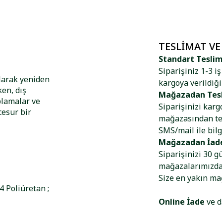
TESLIMAT VE
Standart Tesli
Siparişiniz 1-3 i
olarak yeniden
kargoya verildiği
ken, dış
Mağazadan Tes
plamalar ve
Siparişinizi kar
cesur bir
mağazasından tes
SMS/mail ile bilg
Mağazadan İad
Siparişinizi 30 g
mağazalarımızdan
Size en yakın m
 Poliüretan ;
Online İade
ve d