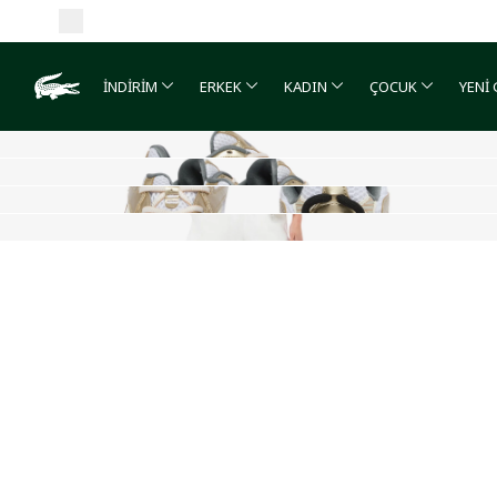
İNDİRİM
ERKEK
KADIN
ÇOCUK
YENİ