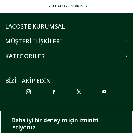
UYGULAMAYI İNDİRİN
LACOSTE KURUMSAL
MÜŞTERİ İLİŞKİLERİ
KATEGORİLER
BİZİ TAKİP EDİN
ÖDEME SEÇENEKLERİ
Daha iyi bir deneyim için izninizi
istiyoruz