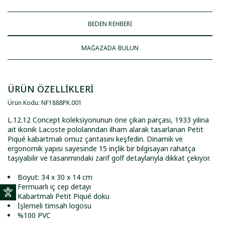
BEDEN REHBERİ
MAĞAZADA BULUN
ÜRÜN ÖZELLİKLERİ
Ürün Kodu
:
NF1888PK
.
001
L.12.12 Concept koleksiyonunun öne çıkan parçası, 1933 yılına
ait ikonik Lacoste pololarından ilham alarak tasarlanan Petit
Piqué kabartmalı omuz çantasını keşfedin. Dinamik ve
ergonomik yapısı sayesinde 15 inçlik bir bilgisayarı rahatça
taşıyabilir ve tasarımındaki zarif golf detaylarıyla dikkat çekiyor.
Boyut: 34 x 30 x 14 cm
Fermuarlı iç cep detayı
Kabartmalı Petit Piqué doku
İşlemeli timsah logosu
%100 PVC