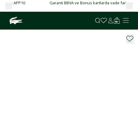
Garanti BBVA ve Bonus kartlarda vade farksız 4 taksit!