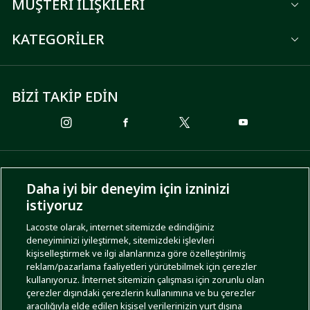
MÜŞTERİ İLİŞKİLERİ
KATEGORİLER
BİZİ TAKİP EDİN
ÖDEME SEÇENEKLERİ
Daha iyi bir deneyim için izninizi
istiyoruz
Lacoste olarak, internet sitemizde edindiğiniz
deneyiminizi iyileştirmek, sitemizdeki işlevleri
KARGO SEÇENEKLERİ
kişiselleştirmek ve ilgi alanlarınıza göre özelleştirilmiş
reklam/pazarlama faaliyetleri yürütebilmek için çerezler
kullanıyoruz. İnternet sitemizin çalışması için zorunlu olan
çerezler dışındaki çerezlerin kullanımına ve bu çerezler
aracılığıyla elde edilen kişisel verilerinizin yurt dışına