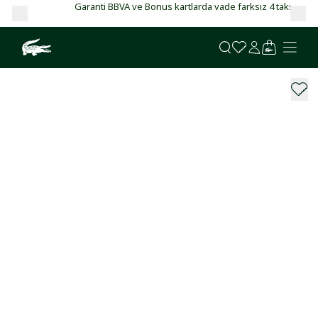
Garanti BBVA ve Bonus kartlarda vade farksız 4 taksit!