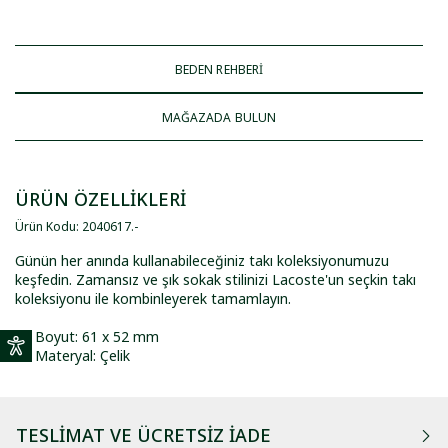
BEDEN REHBERİ
MAĞAZADA BULUN
ÜRÜN ÖZELLİKLERİ
Ürün Kodu
:
2040617
.
-
Günün her anında kullanabileceğiniz takı koleksiyonumuzu
keşfedin. Zamansız ve şık sokak stilinizi Lacoste'un seçkin takı
koleksiyonu ile kombinleyerek tamamlayın.
Boyut: 61 x 52 mm
Materyal: Çelik
TESLIMAT VE ÜCRETSIZ İADE