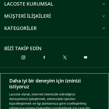
LACOSTE KURUMSAL
MÜŞTERİ İLİŞKİLERİ
KATEGORİLER
BİZİ TAKİP EDİN
ÖDEME SEÇENEKLERİ
Daha iyi bir deneyim için izninizi
istiyoruz
Lacoste olarak, internet sitemizde edindiğiniz
deneyiminizi iyileştirmek, sitemizdeki işlevleri
KARGO SEÇENEKLERİ
kişiselleştirmek ve ilgi alanlarınıza göre özelleştirilmiş
reklam/pazarlama faaliyetleri yürütebilmek için çerezler