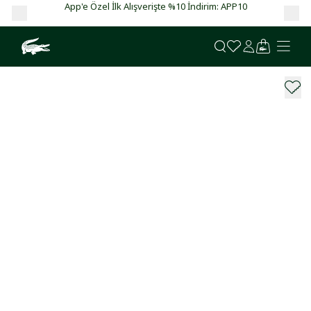
App'e Özel İlk Alışverişte %10 İndirim: APP10
Ga