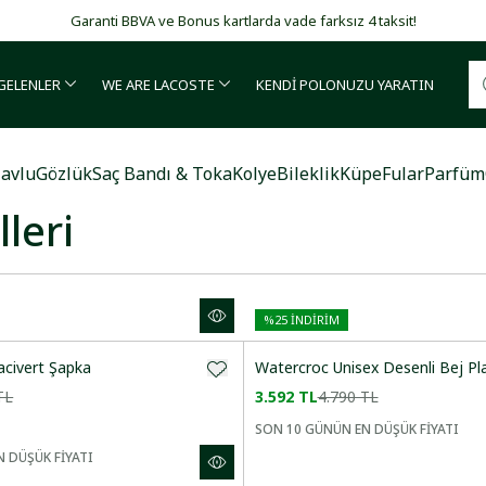
Garanti BBVA ve Bonus kartlarda vade farksız 4 taksit!
 GELENLER
WE ARE LACOSTE
KENDİ POLONUZU YARATIN
avlu
Gözlük
Saç Bandı & Toka
Kolye
Bileklik
Küpe
Fular
Parfüm
leri
%
25
İNDİRİM
Lacivert Şapka
Watercroc Unisex Desenli Bej Pl
TL
3.592 TL
4.790 TL
SON 10 GÜNÜN EN DÜŞÜK FİYATI
 DÜŞÜK FİYATI