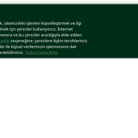
 sitemizdeki işlevleri kişiselleştirmek ve ilgi
lmek için çerezler kullanıyoruz. İnternet
anımına ve bu çerezler aracılığıyla elde edilen
edin
seçeneğine; çerezlere ilişkin tercihlerinizi
r ile kişisel verilerinizin işlenmesine dair
edebilirsiniz.
Daha Fazla Bilgi
Lacoste
/
Kadın
/
Aksesuar
Stildeki Ayrıntılı Dokunuşlar: Lacoste Kadın Aksesuarları
 Lacoste, ikonik pololarının yanı sıra diğer giyim ürünleriyle birlikte akses