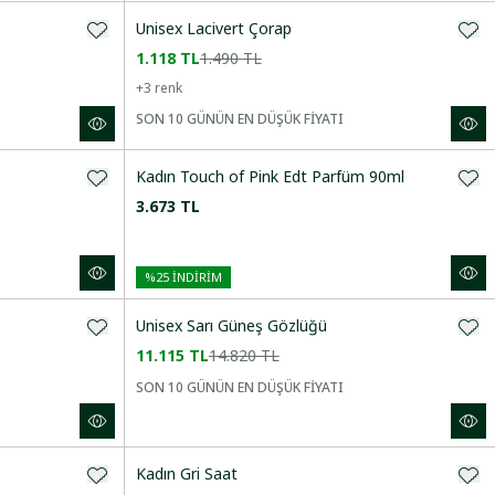
Unisex Lacivert Çorap
1.118 TL
1.490 TL
+
3
renk
SON 10 GÜNÜN EN DÜŞÜK FİYATI
Kadın Touch of Pink Edt Parfüm 90ml
3.673 TL
%
25
İNDİRİM
Unisex Sarı Güneş Gözlüğü
11.115 TL
14.820 TL
SON 10 GÜNÜN EN DÜŞÜK FİYATI
Kadın Gri Saat