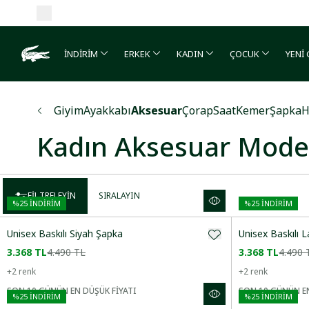
İNDİRİM
ERKEK
KADIN
ÇOCUK
YENİ
Giyim
Ayakkabı
Aksesuar
Çorap
Saat
Kemer
Şapka
H
Kadın Aksesuar Model
FILTRELEYIN
SIRALAYIN
%
25
İNDİRİM
%
25
İNDİRİM
Unisex Baskılı Siyah Şapka
Unisex Baskılı 
3.368 TL
4.490 TL
3.368 TL
4.490 
+
2
renk
+
2
renk
Önerilenler
SON 10 GÜNÜN EN DÜŞÜK FİYATI
SON 10 GÜNÜN EN
%
25
İNDİRİM
%
25
İNDİRİM
Artan Fiyat