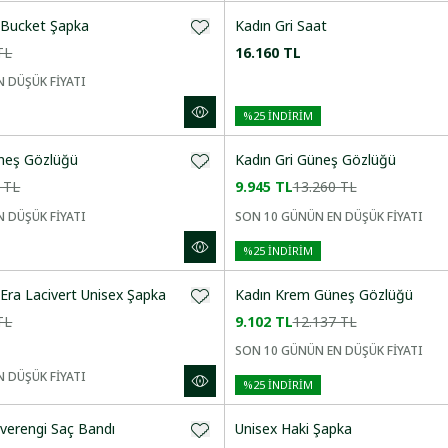
t Bucket Şapka
Kadın Gri Saat
TL
16.160 TL
 DÜŞÜK FİYATI
%
25
İNDİRİM
neş Gözlüğü
Kadın Gri Güneş Gözlüğü
 TL
9.945 TL
13.260 TL
 DÜŞÜK FİYATI
SON 10 GÜNÜN EN DÜŞÜK FİYATI
%
25
İNDİRİM
Era Lacivert Unisex Şapka
Kadın Krem Güneş Gözlüğü
TL
9.102 TL
12.137 TL
SON 10 GÜNÜN EN DÜŞÜK FİYATI
 DÜŞÜK FİYATI
%
25
İNDİRİM
verengi Saç Bandı
Unisex Haki Şapka