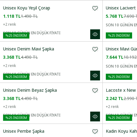
Unisex Koyu Yeşil Çorap
Unisex Laciver
Azalan Fiyat
1.118 TL
1.490 TL
5.768 TL
7.690 
Yeni Gelenler
+
2
renk
SON 10 GÜNÜN EN
SON 10 GÜNÜN EN DÜŞÜK FİYATI
%
25
İNDİRİM
%
25
İNDİRİM
CINSIYET
Unisex Denim Mavi Şapka
Unisex Mavi Gü
3.368 TL
4.490 TL
7.644 TL
10.192
KATEGORI
+
2
renk
SON 10 GÜNÜN EN
SON 10 GÜNÜN EN DÜŞÜK FİYATI
%
25
İNDİRİM
%
25
İNDİRİM
BEDEN
Unisex Denim Beyaz Şapka
Lacoste x New 
3.368 TL
4.490 TL
2.242 TL
2.990 
RENK
+
2
renk
+
2
renk
SON 10 GÜNÜN EN DÜŞÜK FİYATI
SON 10 GÜNÜN EN
%
25
İNDİRİM
%
25
İNDİRİM
FIT
Unisex Pembe Şapka
Kadın Koyu Kah