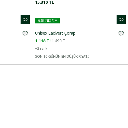
15.310 TL
%
25
İNDİRİM
Unisex Lacivert Çorap
1.118 TL
1.490 TL
+
2
renk
SON 10 GÜNÜN EN DÜŞÜK FİYATI