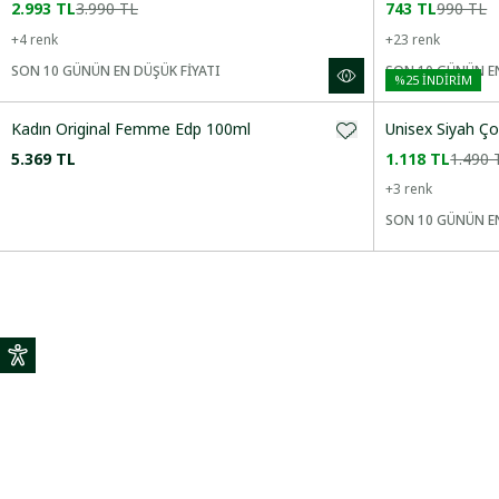
2.993 TL
3.990 TL
743 TL
990 TL
+
4
renk
+
23
renk
DESEN
SON 10 GÜNÜN EN DÜŞÜK FİYATI
SON 10 GÜNÜN EN
%
25
İNDİRİM
Kadın Original Femme Edp 100ml
Unisex Siyah Ç
5.369 TL
1.118 TL
1.490 
+
3
renk
SON 10 GÜNÜN EN