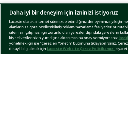
Daha iyi bir deneyim için izninizi istiyoruz
Lacoste olarak, internet sitemizde edindiğiniz deneyiminizi iyileştirmek,
alanlarınıza göre özelleştirilmiş reklam/pazarlama faaliyetleri yürütebi
sitemizin çalışması için zorunlu olan çerezler dışındaki çerezlerin kull
kişisel verilerinizin yurt dışına aktarılmasına onay vermiyorsanız
Redd
yönetmek için ise “Çerezleri Yönetin” butonuna tıklayabilirsiniz. Çerezle
detaylı bilgi almak için
Lacoste Website Çerez Politikamızı
ziyaret 
Tüm dünyaya kalitesini kanıtlamış lider Fransız markası