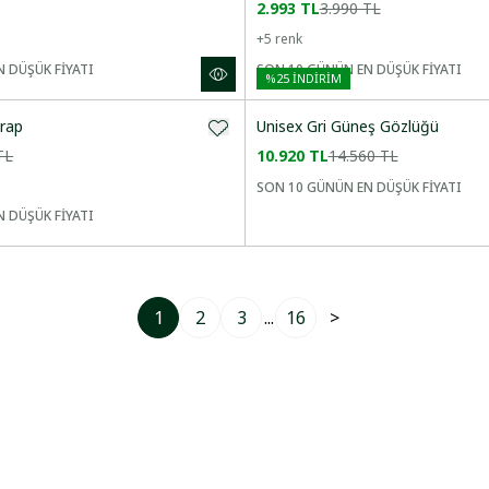
2.993 TL
3.990 TL
+
5
renk
 DÜŞÜK FİYATI
SON 10 GÜNÜN EN DÜŞÜK FİYATI
%
25
İNDİRİM
orap
Unisex Gri Güneş Gözlüğü
TL
10.920 TL
14.560 TL
SON 10 GÜNÜN EN DÜŞÜK FİYATI
 DÜŞÜK FİYATI
1
2
3
...
16
>