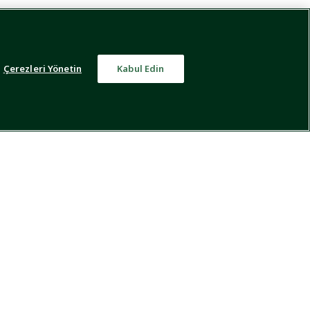
Çerezleri Yönetin
Kabul Edin
uar koleksiyonuyla da dikkat çekiyor. Kaliteli, trend ve