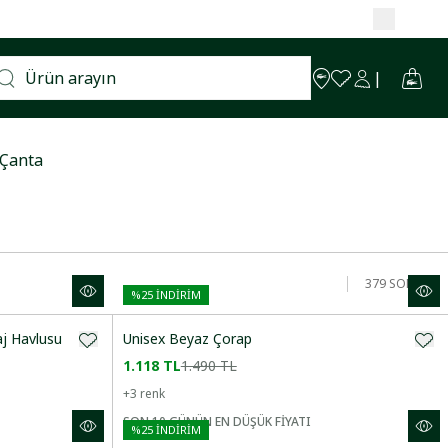
Çanta
379
SONUÇ
%
25
İNDİRİM
aj Havlusu
Unisex Beyaz Çorap
1.118 TL
1.490 TL
+
3
renk
SON 10 GÜNÜN EN DÜŞÜK FİYATI
%
25
İNDİRİM