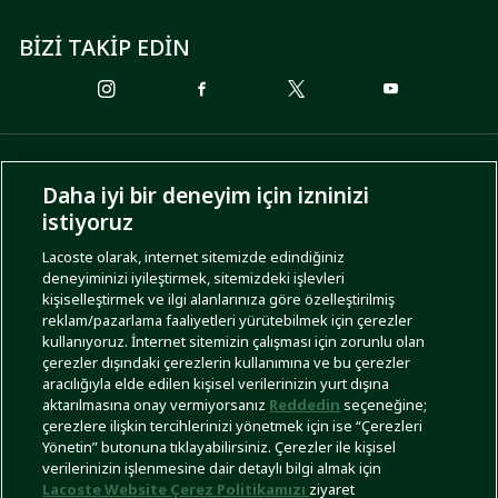
BİZİ TAKİP EDİN
ÖDEME SEÇENEKLERİ
Daha iyi bir deneyim için izninizi
istiyoruz
Lacoste olarak, internet sitemizde edindiğiniz
deneyiminizi iyileştirmek, sitemizdeki işlevleri
KARGO SEÇENEKLERİ
kişiselleştirmek ve ilgi alanlarınıza göre özelleştirilmiş
reklam/pazarlama faaliyetleri yürütebilmek için çerezler
kullanıyoruz. İnternet sitemizin çalışması için zorunlu olan
çerezler dışındaki çerezlerin kullanımına ve bu çerezler
aracılığıyla elde edilen kişisel verilerinizin yurt dışına
aktarılmasına onay vermiyorsanız
Reddedin
seçeneğine;
çerezlere ilişkin tercihlerinizi yönetmek için ise “Çerezleri
Yönetin” butonuna tıklayabilirsiniz. Çerezler ile kişisel
İşlem Rehberi
Site Haritası
Kullanım Şartları
Gizlilik Politikası
Türkiye
verilerinizin işlenmesine dair detaylı bilgi almak için
Lacoste Website Çerez Politikamızı
ziyaret