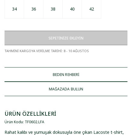
34
36
38
40
42
SEPETİNİZE EKLEYİN
TAHMİNİ KARGOYA VERİLME TARİHİ
:
8 - 10 AĞUSTOS
BEDEN REHBERİ
MAĞAZADA BULUN
ÜRÜN ÖZELLİKLERİ
Ürün Kodu
:
TF0602
.
LFA
Rahat kalıbı ve yumuşak dokusuyla öne çıkan Lacoste t-shirt,