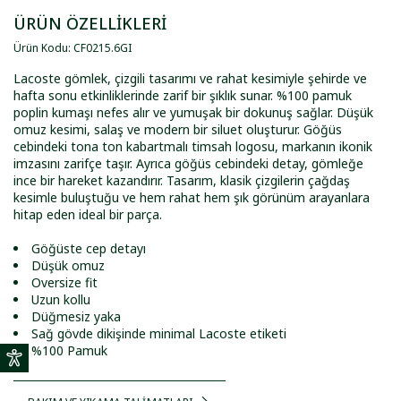
ÜRÜN ÖZELLİKLERİ
Ürün Kodu
:
CF0215
.
6GI
Lacoste gömlek, çizgili tasarımı ve rahat kesimiyle şehirde ve
hafta sonu etkinliklerinde zarif bir şıklık sunar. %100 pamuk
poplin kumaşı nefes alır ve yumuşak bir dokunuş sağlar. Düşük
omuz kesimi, salaş ve modern bir siluet oluşturur. Göğüs
cebindeki tona ton kabartmalı timsah logosu, markanın ikonik
imzasını zarifçe taşır. Ayrıca göğüs cebindeki detay, gömleğe
ince bir hareket kazandırır. Tasarım, klasik çizgilerin çağdaş
kesimle buluştuğu ve hem rahat hem şık görünüm arayanlara
hitap eden ideal bir parça.
Göğüste cep detayı
Düşük omuz
Oversize fit
Uzun kollu
Düğmesiz yaka
Sağ gövde dikişinde minimal Lacoste etiketi
%100 Pamuk