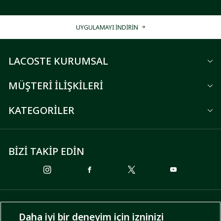
UYGULAMAYI İNDİRİN
LACOSTE KURUMSAL
MÜŞTERİ İLİŞKİLERİ
KATEGORİLER
BİZİ TAKİP EDİN
ÖDEME SEÇENEKLERİ
Daha iyi bir deneyim için izninizi