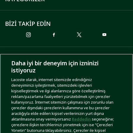
BİZİ TAKİP EDİN
ÖDEME SEÇENEKLERİ
Daha iyi bir deneyim için izninizi
istiyoruz
Lacoste olarak, internet sitemizde edindiğiniz
deneyiminizi iyileştirmek, sitemizdeki işlevleri
KARGO SEÇENEKLERİ
kişiselleştirmek ve ilgi alanlarınıza göre özelleştirilmiş
reklam/pazarlama faaliyetleri yürütebilmek için çerezler
kullanıyoruz. İnternet sitemizin çalışması için zorunlu olan
çerezler dışındaki çerezlerin kullanımına ve bu çerezler
aracılığıyla elde edilen kişisel verilerinizin yurt dışına
aktarılmasına onay vermiyorsanız
Reddedin
seçeneğine;
çerezlere ilişkin tercihlerinizi yönetmek için ise “Çerezleri
Yönetin” butonuna tıklayabilirsiniz. Çerezler ile kişisel
İşlem Rehberi
Site Haritası
Kullanım Şartları
Gizlilik Politikası
Türkiye