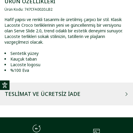
ÜRÜN ÖZELLİKLERİ
Ürün Kodu
:
747CFA0020
.
LB2
Hafif yapısı ve renkli tasarımı ile üretilmiş çarpıcı bir stil. Klasik
Lacoste Croco terliklerinin yeni ve güncellenmiş bir versiyonu
olan Serve Slide 2.0, trend odaklı bir estetik deneyimi sunuyor.
Lacoste terlikleri sokak stilinizin, tatillerin ve plajların
vazgeçilmezi olacak.
Sentetik yüzey
Kauçuk taban
Lacoste logosu
%100 Eva
TESLIMAT VE ÜCRETSIZ İADE