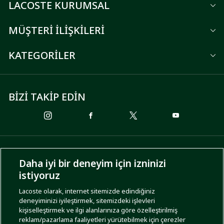
LACOSTE KURUMSAL
MÜŞTERİ İLİŞKİLERİ
KATEGORİLER
BİZİ TAKİP EDİN
ÖDEME SEÇENEKLERİ
Daha iyi bir deneyim için izninizi
istiyoruz
Lacoste olarak, internet sitemizde edindiğiniz
deneyiminizi iyileştirmek, sitemizdeki işlevleri
KARGO SEÇENEKLERİ
kişiselleştirmek ve ilgi alanlarınıza göre özelleştirilmiş
reklam/pazarlama faaliyetleri yürütebilmek için çerezler