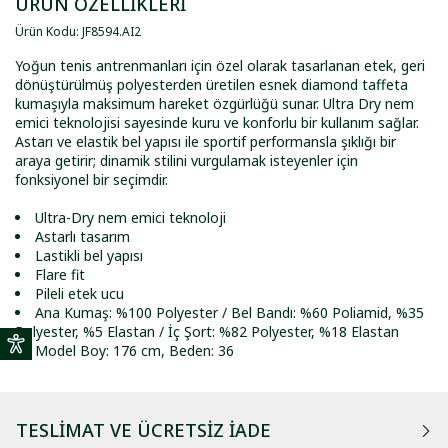
ÜRÜN ÖZELLİKLERİ
Ürün Kodu
:
JF8594
.
AI2
Yoğun tenis antrenmanları için özel olarak tasarlanan etek, geri
dönüştürülmüş polyesterden üretilen esnek diamond taffeta
kumaşıyla maksimum hareket özgürlüğü sunar. Ultra Dry nem
emici teknolojisi sayesinde kuru ve konforlu bir kullanım sağlar.
Astarı ve elastik bel yapısı ile sportif performansla şıklığı bir
araya getirir; dinamik stilini vurgulamak isteyenler için
fonksiyonel bir seçimdir.
Ultra-Dry nem emici teknoloji
Astarlı tasarım
Lastikli bel yapısı
Flare fit
Pileli etek ucu
Ana Kumaş: %100 Polyester / Bel Bandı: %60 Poliamid, %35
Polyester, %5 Elastan / İç Şort: %82 Polyester, %18 Elastan
Model Boy: 176 cm, Beden: 36
TESLIMAT VE ÜCRETSIZ İADE