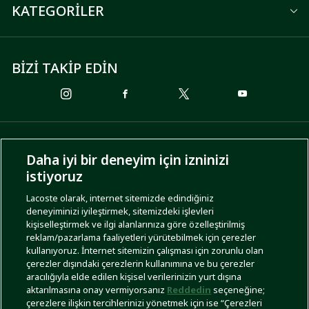
KATEGORİLER
BİZİ TAKİP EDİN
ÖDEME SEÇENEKLERİ
Daha iyi bir deneyim için izninizi
istiyoruz
Lacoste olarak, internet sitemizde edindiğiniz
deneyiminizi iyileştirmek, sitemizdeki işlevleri
KARGO SEÇENEKLERİ
kişiselleştirmek ve ilgi alanlarınıza göre özelleştirilmiş
reklam/pazarlama faaliyetleri yürütebilmek için çerezler
kullanıyoruz. İnternet sitemizin çalışması için zorunlu olan
çerezler dışındaki çerezlerin kullanımına ve bu çerezler
aracılığıyla elde edilen kişisel verilerinizin yurt dışına
aktarılmasına onay vermiyorsanız
Reddedin
seçeneğine;
çerezlere ilişkin tercihlerinizi yönetmek için ise “Çerezleri