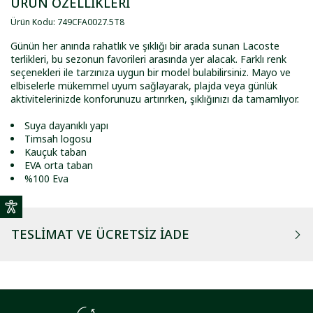
ÜRÜN ÖZELLİKLERİ
Ürün Kodu
:
749CFA0027
.
5T8
Günün her anında rahatlık ve şıklığı bir arada sunan Lacoste
terlikleri, bu sezonun favorileri arasında yer alacak. Farklı renk
seçenekleri ile tarzınıza uygun bir model bulabilirsiniz. Mayo ve
elbiselerle mükemmel uyum sağlayarak, plajda veya günlük
aktivitelerinizde konforunuzu artırırken, şıklığınızı da tamamlıyor.
Suya dayanıklı yapı
Timsah logosu
Kauçuk taban
EVA orta taban
%100 Eva
TESLIMAT VE ÜCRETSIZ İADE