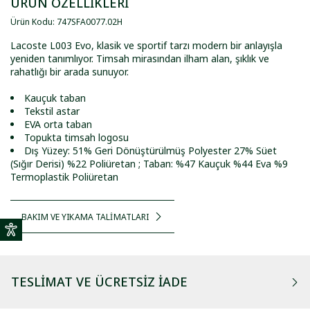
ÜRÜN ÖZELLİKLERİ
Ürün Kodu
:
747SFA0077
.
02H
Lacoste L003 Evo, klasik ve sportif tarzı modern bir anlayışla
yeniden tanımlıyor. Timsah mirasından ilham alan, şıklık ve
rahatlığı bir arada sunuyor.
Kauçuk taban
Tekstil astar
EVA orta taban
Topukta timsah logosu
Dış Yüzey: 51% Geri Dönüştürülmüş Polyester 27% Süet
(Sığır Derisi) %22 Poliüretan ; Taban: %47 Kauçuk %44 Eva %9
Termoplastik Poliüretan
BAKIM VE YIKAMA TALİMATLARI
TESLIMAT VE ÜCRETSIZ İADE