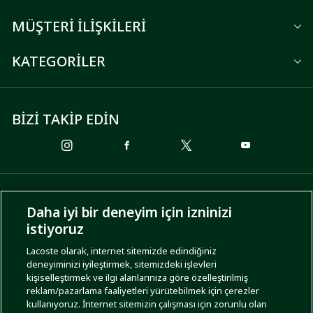
MÜŞTERİ İLİŞKİLERİ
KATEGORİLER
BİZİ TAKİP EDİN
ÖDEME SEÇENEKLERİ
Daha iyi bir deneyim için izninizi
istiyoruz
Lacoste olarak, internet sitemizde edindiğiniz
deneyiminizi iyileştirmek, sitemizdeki işlevleri
KARGO SEÇENEKLERİ
kişiselleştirmek ve ilgi alanlarınıza göre özelleştirilmiş
reklam/pazarlama faaliyetleri yürütebilmek için çerezler
kullanıyoruz. İnternet sitemizin çalışması için zorunlu olan