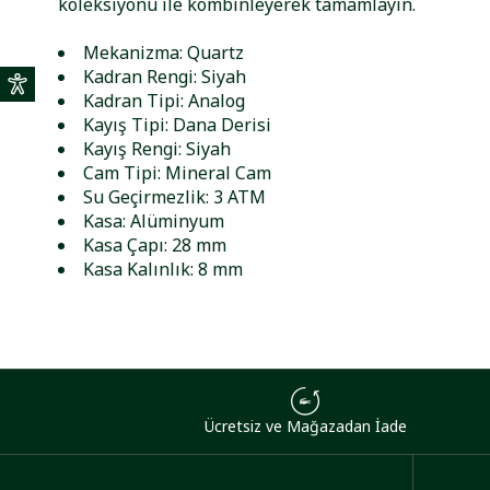
koleksiyonu ile kombinleyerek tamamlayın.
Mekanizma: Quartz
Kadran Rengi: Siyah
Kadran Tipi: Analog
Kayış Tipi: Dana Derisi
Kayış Rengi: Siyah
Cam Tipi: Mineral Cam
Su Geçirmezlik: 3 ATM
Kasa: Alüminyum
Kasa Çapı: 28 mm
Kasa Kalınlık: 8 mm
Ücretsiz ve Mağazadan İade