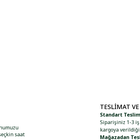
TESLIMAT VE
Standart Tesli
Siparişiniz 1-3 i
yonumuzu
kargoya verildiği
seçkin saat
Mağazadan Tes