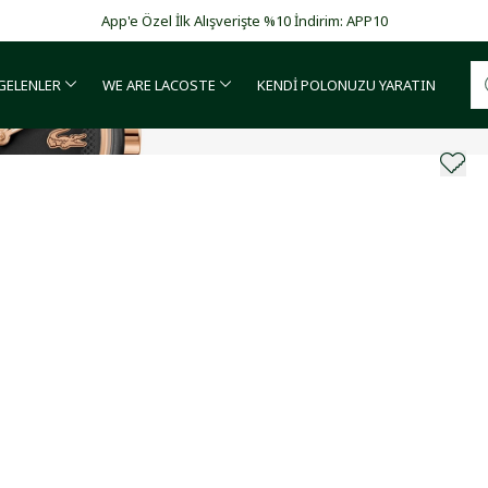
App'e Özel İlk Alışverişte %10 İndirim: APP10
 GELENLER
WE ARE LACOSTE
KENDİ POLONUZU YARATIN