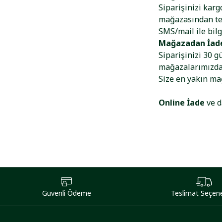
Siparişinizi kar
mağazasından tes
SMS/mail ile bilg
Mağazadan İad
Siparişinizi 30 g
mağazalarımızdan
Size en yakın m
Online İade
ve d
Güvenli Ödeme
Teslimat Seçene