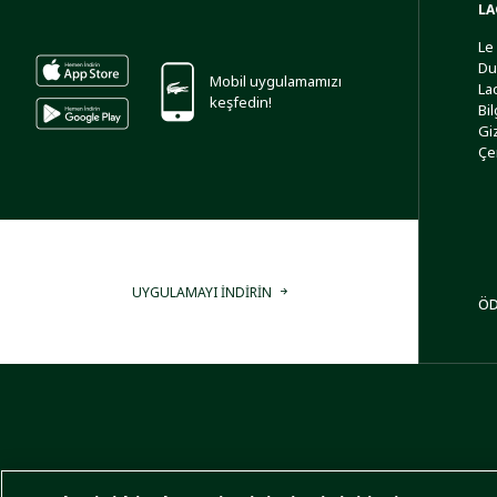
LA
Le
Du
Mobil uygulamamızı
La
keşfedin!
Bi
Giz
Çe
UYGULAMAYI İNDİRİN
ÖD