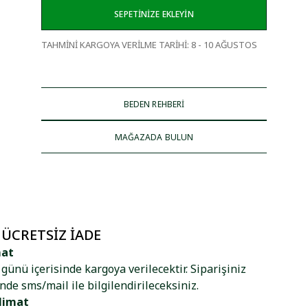
SEPETİNİZE EKLEYİN
TAHMİNİ KARGOYA VERİLME TARİHİ
:
8 - 10 AĞUSTOS
BEDEN REHBERİ
MAĞAZADA BULUN
 ÜCRETSIZ İADE
mat
ş günü içerisinde kargoya verilecektir. Siparişiniz
nde sms/mail ile bilgilendirileceksiniz.
limat