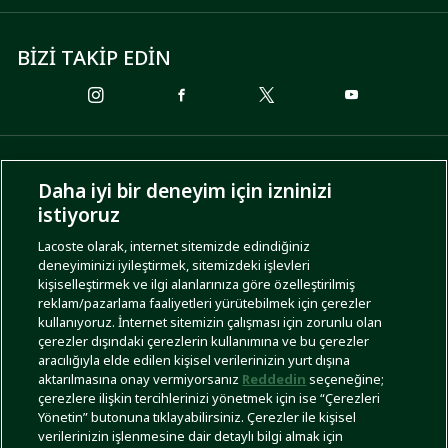
BİZİ TAKİP EDİN
ÖDEME SEÇENEKLERİ
Daha iyi bir deneyim için izninizi
istiyoruz
Lacoste olarak, internet sitemizde edindiğiniz
deneyiminizi iyileştirmek, sitemizdeki işlevleri
KARGO SEÇENEKLERİ
kişiselleştirmek ve ilgi alanlarınıza göre özelleştirilmiş
reklam/pazarlama faaliyetleri yürütebilmek için çerezler
kullanıyoruz. İnternet sitemizin çalışması için zorunlu olan
çerezler dışındaki çerezlerin kullanımına ve bu çerezler
aracılığıyla elde edilen kişisel verilerinizin yurt dışına
aktarılmasına onay vermiyorsanız
Reddedin
seçeneğine;
çerezlere ilişkin tercihlerinizi yönetmek için ise “Çerezleri
Yönetin” butonuna tıklayabilirsiniz. Çerezler ile kişisel
İşlem Rehberi
Site Haritası
Kullanım Şartları
Gizlilik Politikası
Türkiye
verilerinizin işlenmesine dair detaylı bilgi almak için