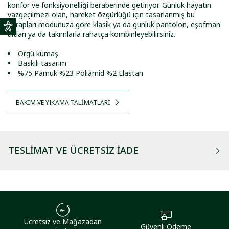
konfor ve fonksiyonelliği beraberinde getiriyor. Günlük hayatın
vazgeçilmezi olan, hareket özgürlüğü için tasarlanmış bu
çorapları modunuza göre klasik ya da günlük pantolon, eşofman
altları ya da takımlarla rahatça kombinleyebilirsiniz.
Örgü kumaş
Baskılı tasarım
%75 Pamuk %23 Poliamid %2 Elastan
BAKIM VE YIKAMA TALİMATLARI
TESLIMAT VE ÜCRETSIZ İADE
Ücretsiz ve Mağazadan
Güvenli Ödeme