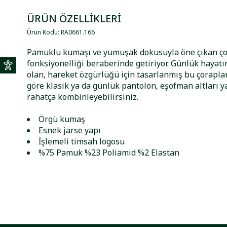
ÜRÜN ÖZELLİKLERİ
Ürün Kodu
:
RA0661
.
166
Pamuklu kumaşı ve yumuşak dokusuyla öne çıkan ço
fonksiyonelliği beraberinde getiriyor. Günlük hayatı
olan, hareket özgürlüğü için tasarlanmış bu çorapl
göre klasik ya da günlük pantolon, eşofman altları y
rahatça kombinleyebilirsiniz.
Örgü kumaş
Esnek jarse yapı
İşlemeli timsah logosu
%75 Pamuk %23 Poliamid %2 Elastan