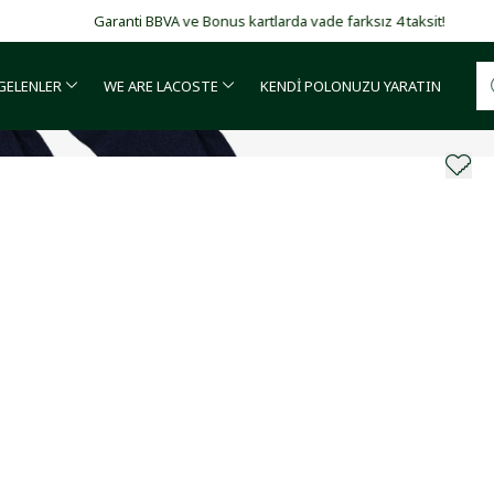
Garanti BBVA ve Bonus kartlarda vade farksız 4 taksit!
 GELENLER
WE ARE LACOSTE
KENDİ POLONUZU YARATIN