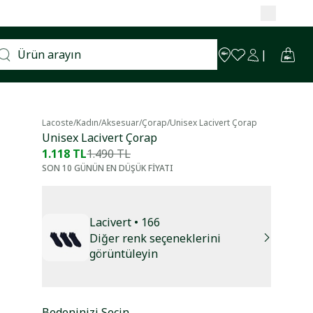
Lacoste
/
Kadın
/
Aksesuar
/
Çorap
/
Unisex Lacivert Çorap
Unisex Lacivert Çorap
1.118 TL
1.490 TL
SON 10 GÜNÜN EN DÜŞÜK FİYATI
Lacivert
• 166
Diğer renk seçeneklerini
görüntüleyin
Bedeninizi Seçin