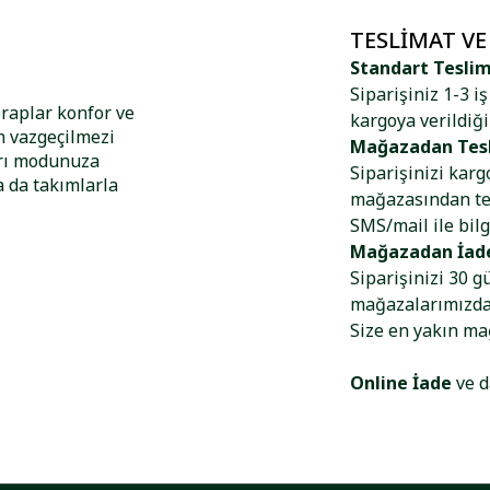
TESLIMAT VE
Standart Tesli
Siparişiniz 1-3 i
raplar konfor ve
kargoya verildiği
n vazgeçilmezi
Mağazadan Tes
arı modunuza
Siparişinizi kar
a da takımlarla
mağazasından tes
SMS/mail ile bilg
Mağazadan İad
Siparişinizi 30 g
mağazalarımızdan
Size en yakın m
Online İade
ve d