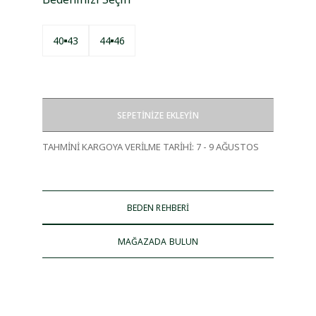
40
43
44
46
SEPETİNİZE EKLEYİN
TAHMİNİ KARGOYA VERİLME TARİHİ
:
7 - 9 AĞUSTOS
BEDEN REHBERİ
MAĞAZADA BULUN