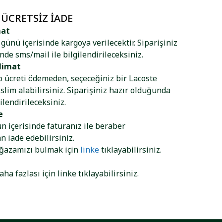
 ÜCRETSIZ İADE
mat
ş günü içerisinde kargoya verilecektir. Siparişiniz
nde sms/mail ile bilgilendirileceksiniz.
limat
go ücreti ödemeden, seçeceğiniz bir Lacoste
lim alabilirsiniz. Siparişiniz hazır olduğunda
ilendirileceksiniz.
e
ün içerisinde faturanız ile beraber
 iade edebilirsiniz.
ağazamızı bulmak için
linke
tıklayabilirsiniz.
aha fazlası için
linke
tıklayabilirsiniz.