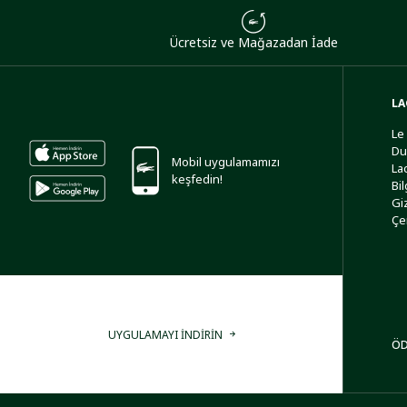
Ücretsiz ve Mağazadan İade
LA
Le
Du
Mobil uygulamamızı
La
keşfedin!
Bi
Giz
Çe
UYGULAMAYI İNDİRİN
ÖD