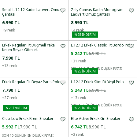
Small L.12.12 Kadın Lacivert Omuz
Zely Canvas Kadın Monogram
Çantası
Lacivert Omuz Çantası
6.990 TL
8.990 TL
+
9
renk
+
4
renk
%
25
İNDİRİM
Erkek Regular Fit Düğmeli Yaka
L.12.12 Erkek Classic Fit Bordo Polo
Keten Beyaz Gömlek
5.242 TL
6.990 TL
7.990 TL
+
31
renk
+
13
renk
SON 10 GÜNÜN EN DÜŞÜK FİYATI
%
25
İNDİRİM
Erkek Regular Fit Beyaz Paris Polo
L.12.12 Erkek Slim Fit Yeşil Polo
7.790 TL
5.243 TL
6.990 TL
+
27
renk
+
13
renk
SON 10 GÜNÜN EN DÜŞÜK FİYATI
%
25
İNDİRİM
%
25
İNDİRİM
Club-Low Erkek Krem Sneaker
Elite Active Erkek Gri Sneaker
5.992 TL
7.990 TL
6.742 TL
8.990 TL
+
2
renk
SON 10 GÜNÜN EN DÜŞÜK FİYATI