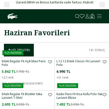
Garanti BBVA ve Bonus kartlarda vade farksız 4 taksit!
Haziran Favorileri
FILTRELEYIN
141
SONUÇ
%
25
İNDİRİM
Erkek Regular Fit Açık Mavi Paris
L.12.12 Erkek Classic Fit Lacivert
Polo
Polo
5.842 TL
7.790 TL
6.990 TL
+
27
renk
+
31
renk
SON 10 GÜNÜN EN DÜŞÜK FİYATI
%
25
İNDİRİM
%
25
İNDİRİM
Erkek Regular Fit Bisiklet Yaka
Kadın Flare Fit Kısa Kollu Polo Yaka
Lacivert T-Shirt
Lacivert Elbise
2.693 TL
3.590 TL
7.492 TL
9.990 TL