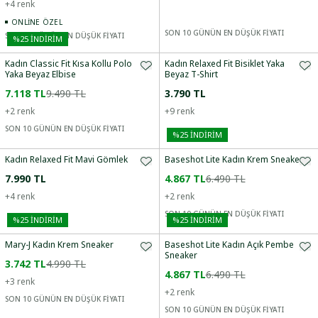
+
4
renk
ONLINE ÖZEL
SON 10 GÜNÜN EN DÜŞÜK FİYATI
SON 10 GÜNÜN EN DÜŞÜK FİYATI
%
25
İNDİRİM
Kadın Classic Fit Kısa Kollu Polo
Kadın Relaxed Fit Bisiklet Yaka
Yaka Beyaz Elbise
Beyaz T-Shirt
7.118 TL
9.490 TL
3.790 TL
+
2
renk
+
9
renk
SON 10 GÜNÜN EN DÜŞÜK FİYATI
%
25
İNDİRİM
Kadın Relaxed Fit Mavi Gömlek
Baseshot Lite Kadın Krem Sneaker
7.990 TL
4.867 TL
6.490 TL
+
4
renk
+
2
renk
SON 10 GÜNÜN EN DÜŞÜK FİYATI
%
25
İNDİRİM
%
25
İNDİRİM
Mary-J Kadın Krem Sneaker
Baseshot Lite Kadın Açık Pembe
Sneaker
3.742 TL
4.990 TL
4.867 TL
6.490 TL
+
3
renk
+
2
renk
SON 10 GÜNÜN EN DÜŞÜK FİYATI
SON 10 GÜNÜN EN DÜŞÜK FİYATI