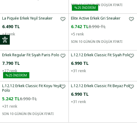
SON 10 GÜNÜN EN DÜŞÜK FİYATI
%
25
İNDİRİM
La Piquée Erkek Yeşil Sneaker
Elite Active Erkek Gri Sneaker
6.490 TL
6.742 TL
8.990 TL
+
4
renk
+
5
renk
SON 10 GÜNÜN EN DÜŞÜK FİYATI
Erkek Regular Fit Siyah Paris Polo
L.12.12 Erkek Classic Fit Siyah Polo
7.790 TL
6.990 TL
+
27
renk
+
31
renk
%
25
İNDİRİM
L.12.12 Erkek Classic Fit Koyu Yeşil
L.12.12 Erkek Classic Fit Beyaz Polo
Polo
6.990 TL
5.242 TL
6.990 TL
+
31
renk
+
31
renk
SON 10 GÜNÜN EN DÜŞÜK FİYATI