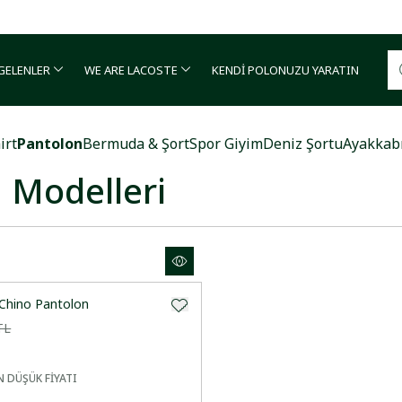
Garanti BBVA ve Bonus kartlarda vade farksız 4 taksit!
 GELENLER
WE ARE LACOSTE
KENDİ POLONUZU YARATIN
irt
Pantolon
Bermuda & Şort
Spor Giyim
Deniz Şortu
Ayakkab
 Modelleri
 Chino Pantolon
TL
 DÜŞÜK FİYATI