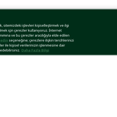
 sitemizdeki işlevleri kişiselleştirmek ve ilgi
lmek için çerezler kullanıyoruz. İnternet
anımına ve bu çerezler aracılığıyla elde edilen
edin
seçeneğine; çerezlere ilişkin tercihlerinizi
r ile kişisel verilerinizin işlenmesine dair
edebilirsiniz.
Daha Fazla Bilgi
Lacoste
/
Çocuk
/
Erkek Çocuk
/
Pantolon
Rengarenk Lacoste Çocuk Pantolonlar