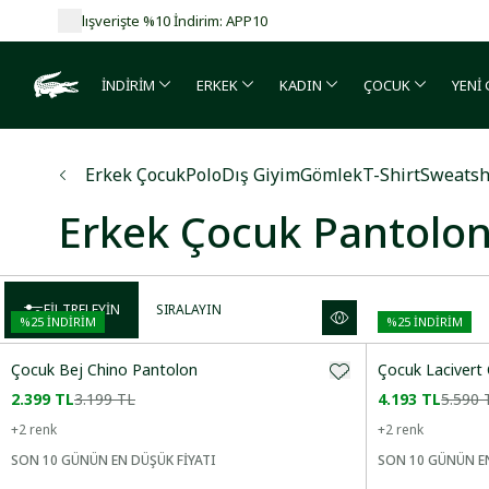
İNDİRİM
ERKEK
KADIN
ÇOCUK
YENİ
Erkek Çocuk
Polo
Dış Giyim
Gömlek
T-Shirt
Sweatsh
Erkek Çocuk Pantolon
FILTRELEYIN
SIRALAYIN
%
25
İNDİRİM
%
25
İNDİRİM
Çocuk Bej Chino Pantolon
Çocuk Lacivert
2.399 TL
3.199 TL
4.193 TL
5.590 
+
2
renk
+
2
renk
Önerilenler
SON 10 GÜNÜN EN DÜŞÜK FİYATI
SON 10 GÜNÜN EN
Artan Fiyat