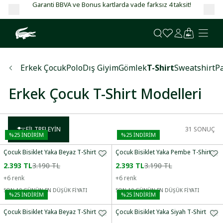
Garanti BBVA ve Bonus kartlarda vade farksız 4 taksit!
Erkek Çocuk
Polo
Dış Giyim
Gömlek
T-Shirt
Sweatshirt
P
Erkek Çocuk T-Shirt Modelleri
FILTRELEYIN
31
SONUÇ
%
25
İNDİRİM
%
25
İNDİRİM
Çocuk Bisiklet Yaka Beyaz T-Shirt
Çocuk Bisiklet Yaka Pembe T-Shirt
2.393 TL
3.190 TL
2.393 TL
3.190 TL
+
6
renk
+
6
renk
SON 10 GÜNÜN EN DÜŞÜK FİYATI
SON 10 GÜNÜN EN DÜŞÜK FİYATI
%
25
İNDİRİM
%
25
İNDİRİM
Çocuk Bisiklet Yaka Beyaz T-Shirt
Çocuk Bisiklet Yaka Siyah T-Shirt