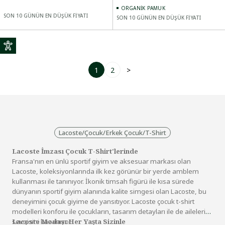
ORGANIK PAMUK
SON 10 GÜNÜN EN DÜŞÜK FİYATI
SON 10 GÜNÜN EN DÜŞÜK FİYATI
1
2
>
Lacoste
/
Çocuk
/
Erkek Çocuk
/
T-Shirt
Lacoste İmzası Çocuk T-Shirt'lerinde
Fransa'nın en ünlü sportif giyim ve aksesuar markası olan
Lacoste, koleksiyonlarında ilk kez görünür bir yerde amblem
kullanması ile tanınıyor. İkonik timsah figürü ile kısa sürede
dünyanın sportif giyim alanında kalite simgesi olan Lacoste, bu
deneyimini çocuk giyime de yansıtıyor. Lacoste çocuk t-shirt
modelleri konforu ile çocukların, tasarım detayları ile de ailelerin
sevgisini kazanıyor.
Lacoste Modası Her Yaşta Sizinle