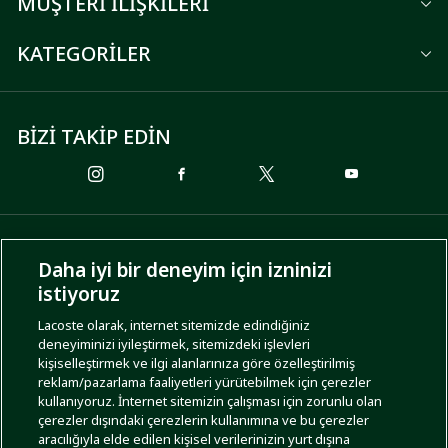
MÜŞTERİ İLİŞKİLERİ
KATEGORİLER
BİZİ TAKİP EDİN
ÖDEME SEÇENEKLERİ
Daha iyi bir deneyim için izninizi
istiyoruz
Lacoste olarak, internet sitemizde edindiğiniz
deneyiminizi iyileştirmek, sitemizdeki işlevleri
KARGO SEÇENEKLERİ
kişiselleştirmek ve ilgi alanlarınıza göre özelleştirilmiş
reklam/pazarlama faaliyetleri yürütebilmek için çerezler
kullanıyoruz. İnternet sitemizin çalışması için zorunlu olan
çerezler dışındaki çerezlerin kullanımına ve bu çerezler
aracılığıyla elde edilen kişisel verilerinizin yurt dışına