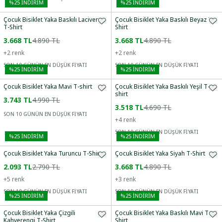
%
25
İNDİRİM
%
25
İNDİRİM
Çocuk Bisiklet Yaka Baskılı Lacivert
Çocuk Bisiklet Yaka Baskılı Beyaz T-
T-Shirt
Shirt
3.668 TL
4.890 TL
3.668 TL
4.890 TL
+
2
renk
+
2
renk
SON 10 GÜNÜN EN DÜŞÜK FİYATI
SON 10 GÜNÜN EN DÜŞÜK FİYATI
%
25
İNDİRİM
%
25
İNDİRİM
Çocuk Bisiklet Yaka Mavi T-shirt
Çocuk Bisiklet Yaka Baskılı Yeşil T-
shirt
3.743 TL
4.990 TL
3.518 TL
4.690 TL
SON 10 GÜNÜN EN DÜŞÜK FİYATI
+
4
renk
SON 10 GÜNÜN EN DÜŞÜK FİYATI
%
25
İNDİRİM
%
25
İNDİRİM
Çocuk Bisiklet Yaka Turuncu T-Shirt
Çocuk Bisiklet Yaka Siyah T-Shirt
2.093 TL
2.790 TL
3.668 TL
4.890 TL
+
5
renk
+
3
renk
SON 10 GÜNÜN EN DÜŞÜK FİYATI
SON 10 GÜNÜN EN DÜŞÜK FİYATI
%
25
İNDİRİM
%
25
İNDİRİM
Çocuk Bisiklet Yaka Çizgili
Çocuk Bisiklet Yaka Baskılı Mavi T-
Kahverengi T-Shirt
Shirt