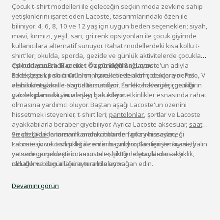
Çocuk t-shirt modelleri ile geleceğin seçkin moda zevkine sahip
yetişkinlerini işaret eden Lacoste, tasarımlarındaki özen ile
biliniyor. 4, 6, 8, 10 ve 12 yaş için uygun beden seçenekleri; siyah,
mavi, kırmızı, yeşil, sarı, gri renk opsiyonları ile çocuk giyimde
kullanıcılara alternatif sunuyor. Rahat modellerdeki kısa kollu t-
shirt'ler; okulda, sporda, gezide ve günlük aktivitelerde çocuklara
eşlik ediyor. Erkek çocuk t-shirt modelleri, Lacoste'un adıyla
Çocuklarınıza Hareket Özgürlüğü Sağlayın
özdeşleşen polo ürünlerinin çocuk bedenlerini de içeriyor. Polo, V
Erkek çocuk t-shirt ürünleri, hareketli ve aktif çocuklara nefes
ve bisiklet yakalı t-shirt alternatifleri, farklı renkleri ile çocukların
alan kumaşları ile özgürlük sunuyor. Esnek, hava geçirgenliği
gardıroplarında yer almayı hak ediyor.
yüksek pamuklu kumaşlar, çocukların etkinlikler esnasında rahat
olmasına yardımcı oluyor. Baştan aşağı Lacoste'un özenini
hissetmek isteyenler, t-shirt'leri;
pantolonlar
, şortlar ve Lacoste
ayakkabılarla beraber giyebiliyor. Ayrıca Lacoste aksesuar,
saat
ve gözlükler
Siz de çocuklarınızın ilk andan itibaren farkını hissedeceği
le tamamlanan kombinler; göz yormayan,
zahmetsiz ve cool şıklığa zemin hazırlıyor. Gösterişten uzak, yalın
Lacoste çocuk t-shirt'ler ile onların gardıropları için en kıymetli
ve sade görünüm sunan ürünler, şıklığın detaylarda saklı
yatırımı gerçekleştirin. Lacoste t-shirt'lerle çocuklarınıza şıklık,
olduğunu bilen ailelerin tercihi oluyor.
rahatlık ve özgürlüğü aynı anda armağan edin.
Devamını görün