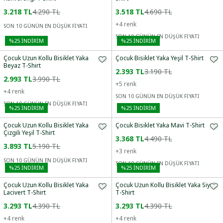
3.218 TL
4.290 TL
3.518 TL
4.690 TL
+
4
renk
SON 10 GÜNÜN EN DÜŞÜK FİYATI
SON 10 GÜNÜN EN DÜŞÜK FİYATI
%
25
İNDİRİM
%
25
İNDİRİM
Çocuk Uzun Kollu Bisiklet Yaka
Çocuk Bisiklet Yaka Yeşil T-Shirt
Beyaz T-Shirt
2.393 TL
3.190 TL
2.993 TL
3.990 TL
+
5
renk
+
4
renk
SON 10 GÜNÜN EN DÜŞÜK FİYATI
SON 10 GÜNÜN EN DÜŞÜK FİYATI
%
25
İNDİRİM
%
25
İNDİRİM
Çocuk Uzun Kollu Bisiklet Yaka
Çocuk Bisiklet Yaka Mavi T-Shirt
Çizgili Yeşil T-Shirt
3.368 TL
4.490 TL
3.893 TL
5.190 TL
+
3
renk
SON 10 GÜNÜN EN DÜŞÜK FİYATI
SON 10 GÜNÜN EN DÜŞÜK FİYATI
%
25
İNDİRİM
%
25
İNDİRİM
Çocuk Uzun Kollu Bisiklet Yaka
Çocuk Uzun Kollu Bisiklet Yaka Siyah
Lacivert T-Shirt
T-Shirt
3.293 TL
4.390 TL
3.293 TL
4.390 TL
+
4
renk
+
4
renk