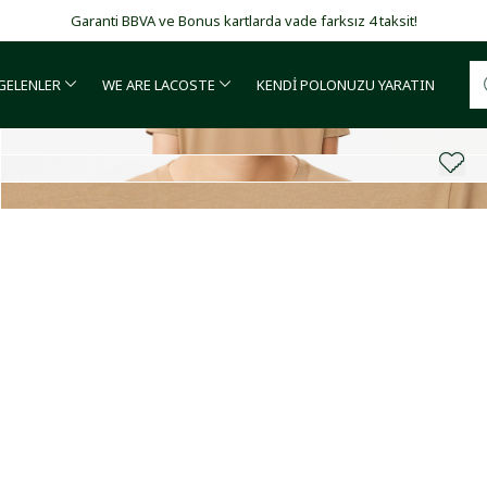
Garanti BBVA ve Bonus kartlarda vade farksız 4 taksit!
 GELENLER
WE ARE LACOSTE
KENDİ POLONUZU YARATIN