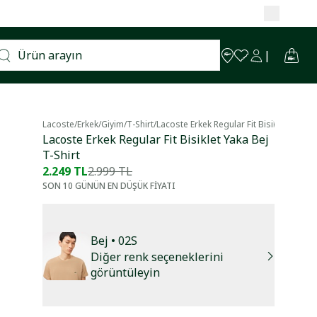
Lacoste
/
Erkek
/
Giyim
/
T-Shirt
/
Lacoste Erkek Regular Fit Bisiklet Yaka B
Lacoste Erkek Regular Fit Bisiklet Yaka Bej
T-Shirt
2.249 TL
2.999 TL
SON 10 GÜNÜN EN DÜŞÜK FİYATI
Bej
• 02S
Diğer renk seçeneklerini
görüntüleyin