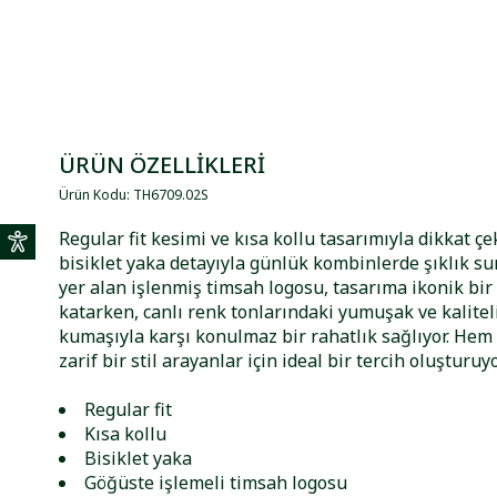
ÜRÜN ÖZELLİKLERİ
Ürün Kodu
:
TH6709
.
02S
Regular fit kesimi ve kısa kollu tasarımıyla dikkat çe
bisiklet yaka detayıyla günlük kombinlerde şıklık s
yer alan işlenmiş timsah logosu, tasarıma ikonik bi
katarken, canlı renk tonlarındaki yumuşak ve kalite
kumaşıyla karşı konulmaz bir rahatlık sağlıyor. He
zarif bir stil arayanlar için ideal bir tercih oluşturuyo
Regular fit
Kısa kollu
Bisiklet yaka
Göğüste işlemeli timsah logosu