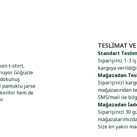
TESLIMAT VE
Standart Tesli
Siparişiniz 1-3 i
ken t-shirt,
kargoya verildiği
unuyor. Göğüste
Mağazadan Tes
r dokunuş
Siparişinizi kar
li pamuklu jarse
mağazasından tes
m konfor hem de
SMS/mail ile bilg
r.
Mağazadan İad
Siparişinizi 30 g
mağazalarımızdan
Size en yakın m