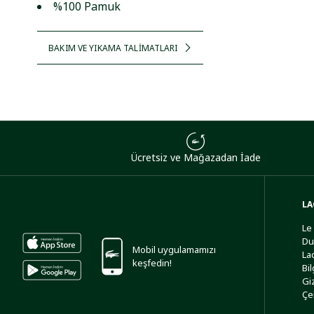
%100 Pamuk
BAKIM VE YIKAMA TALİMATLARI
Ücretsiz ve Mağazadan İade
LA
Le
Du
Mobil uygulamamızı
La
keşfedin!
Bi
Giz
Çe