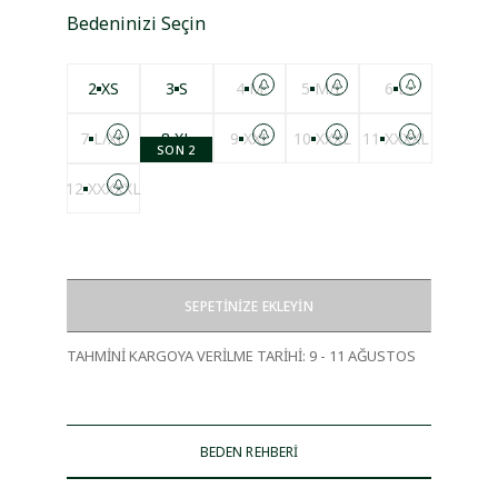
Bedeninizi Seçin
2
XS
3
S
4
M
5
M/L
6
L
7
L/XL
8
XL
9
XXL
10
XXXL
11
XXXXL
SON 2
12
XXXXXL
SEPETİNİZE EKLEYİN
TAHMİNİ KARGOYA VERİLME TARİHİ
:
9 - 11 AĞUSTOS
BEDEN REHBERİ