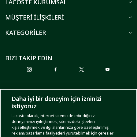
LACOSTE KURUMSAL
MÜŞTERİ İLİŞKİLERİ
KATEGORİLER
BİZİ TAKİP EDİN
ÖDEME SEÇENEKLERİ
Daha iyi bir deneyim için izninizi
istiyoruz
Lacoste olarak, internet sitemizde edindiğiniz
deneyiminizi iyileştirmek, sitemizdeki işlevleri
KARGO SEÇENEKLERİ
kişiselleştirmek ve ilgi alanlarınıza göre özelleştirilmiş
reklam/pazarlama faaliyetleri yürütebilmek için çerezler