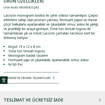
ÜRÜN ÖZELLİKLERİ
Ürün Kodu
:
NH3650LX
.
Q82
Lacoste monogram baskısı ile şehir stilinizi tamamlıyor. Çarpıcı
efektlere sahip olan postacı çantası, fermuarlı yapısı ve metal
çıtçıt halkalarla ayarlanabilir ve çıkarılabilir omuz askısı ile şıklığı
ve pratikliği bir araya getiriyor. Tona ton timsah logosu ile
tamamlanan şık ve trend Lacoste çantaları tarzınıza zarif bir
dokunuş katıyor.
Boyut 19 x 12 x 8 cm
Tona ton timsah logosu
Monogram baskılı tasarım
Fermuarlı yapı ve çıkarılabilir, ayarlanabilir omuz askısı
%100 Pvc
BAKIM VE YIKAMA TALİMATLARI
TESLIMAT VE ÜCRETSIZ İADE