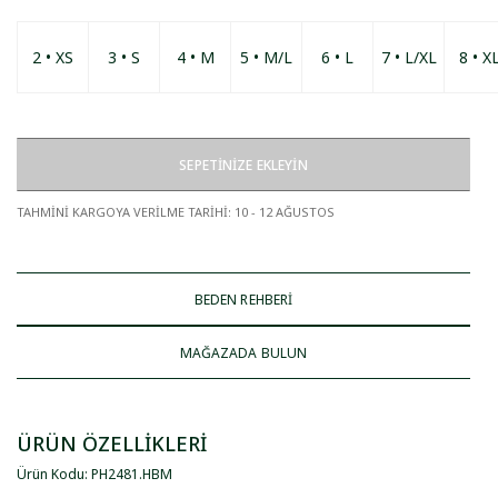
2 • XS
3 • S
4 • M
5 • M/L
6 • L
7 • L/XL
8 • X
SEPETİNİZE EKLEYİN
TAHMİNİ KARGOYA VERİLME TARİHİ
:
10 - 12 AĞUSTOS
BEDEN REHBERİ
MAĞAZADA BULUN
ÜRÜN ÖZELLİKLERİ
Ürün Kodu
:
PH2481
.
HBM