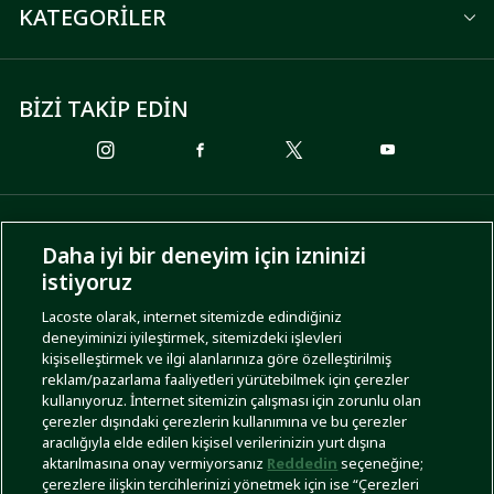
KATEGORİLER
BİZİ TAKİP EDİN
ÖDEME SEÇENEKLERİ
Daha iyi bir deneyim için izninizi
istiyoruz
Lacoste olarak, internet sitemizde edindiğiniz
deneyiminizi iyileştirmek, sitemizdeki işlevleri
KARGO SEÇENEKLERİ
kişiselleştirmek ve ilgi alanlarınıza göre özelleştirilmiş
reklam/pazarlama faaliyetleri yürütebilmek için çerezler
kullanıyoruz. İnternet sitemizin çalışması için zorunlu olan
çerezler dışındaki çerezlerin kullanımına ve bu çerezler
aracılığıyla elde edilen kişisel verilerinizin yurt dışına
aktarılmasına onay vermiyorsanız
Reddedin
seçeneğine;
çerezlere ilişkin tercihlerinizi yönetmek için ise “Çerezleri