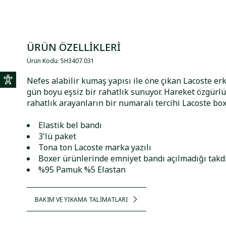
ÜRÜN ÖZELLİKLERİ
Ürün Kodu
:
5H3407
.
031
Nefes alabilir kumaş yapısı ile öne çıkan Lacoste erk
gün boyu eşsiz bir rahatlık sunuyor. Hareket özgürl
rahatlık arayanların bir numaralı tercihi Lacoste box
Elastik bel bandı
3'lü paket
Tona ton Lacoste marka yazılı
Boxer ürünlerinde emniyet bandı açılmadığı takdir
%95 Pamuk %5 Elastan
BAKIM VE YIKAMA TALİMATLARI