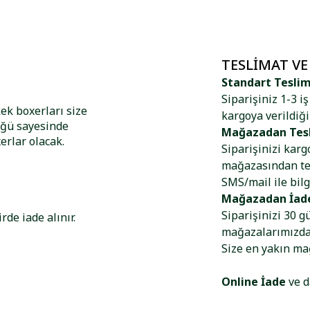
TESLIMAT VE
Standart Tesli
Siparişiniz 1-3 i
ek boxerları size
kargoya verildiği
üğü sayesinde
Mağazadan Tes
erlar olacak.
Siparişinizi kar
mağazasından tes
SMS/mail ile bilg
Mağazadan İad
Siparişinizi 30 g
de iade alınır.
mağazalarımızdan
Size en yakın m
Online İade
ve d