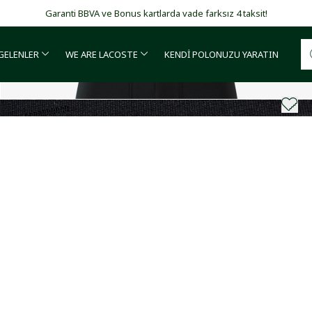
Garanti BBVA ve Bonus kartlarda vade farksız 4 taksit!
 GELENLER
WE ARE LACOSTE
KENDİ POLONUZU YARATIN