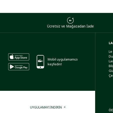
Ücretsiz ve Mağazadan İade
LA
Le
Du
Mobil uygulamamızı
La
keşfedin!
Bi
Giz
Çe
UYGULAMAYI İNDİRİN
ÖD