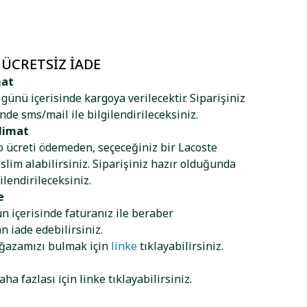
 ÜCRETSIZ İADE
mat
ş günü içerisinde kargoya verilecektir. Siparişiniz
nde sms/mail ile bilgilendirileceksiniz.
limat
go ücreti ödemeden, seçeceğiniz bir Lacoste
lim alabilirsiniz. Siparişiniz hazır olduğunda
ilendirileceksiniz.
e
ün içerisinde faturanız ile beraber
 iade edebilirsiniz.
ağazamızı bulmak için
linke
tıklayabilirsiniz.
aha fazlası için
linke
tıklayabilirsiniz.