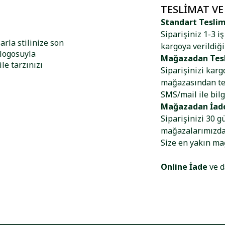
TESLIMAT VE
Standart Tesli
Siparişiniz 1-3 i
rla stilinize son
kargoya verildiği
 logosuyla
Mağazadan Tes
le tarzınızı
Siparişinizi kar
mağazasından tes
SMS/mail ile bilg
Mağazadan İad
Siparişinizi 30 g
mağazalarımızdan
Size en yakın m
Online İade
ve d