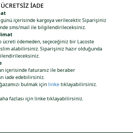
 ÜCRETSIZ İADE
mat
ş günü içerisinde kargoya verilecektir. Siparişiniz
nde sms/mail ile bilgilendirileceksiniz.
limat
go ücreti ödemeden, seçeceğiniz bir Lacoste
lim alabilirsiniz. Siparişiniz hazır olduğunda
ilendirileceksiniz.
e
ün içerisinde faturanız ile beraber
 iade edebilirsiniz.
ağazamızı bulmak için
linke
tıklayabilirsiniz.
aha fazlası için
linke
tıklayabilirsiniz.