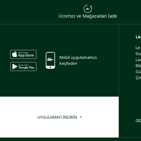
Ücretsiz ve Mağazadan İade
LA
Le
Du
Mobil uygulamamızı
La
keşfedin!
Bi
Giz
Çe
UYGULAMAYI İNDİRİN
ÖD