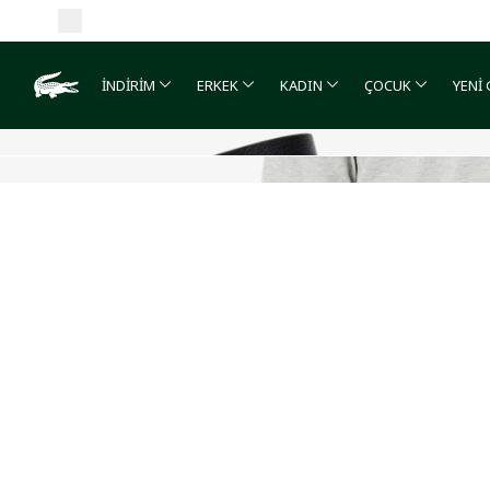
İNDİRİM
ERKEK
KADIN
ÇOCUK
YENİ