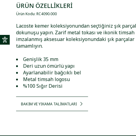
ÜRÜN ÖZELLİKLERİ
Ürün Kodu
:
RC4090
.
000
Lacoste kemer koleksiyonundan seçtiğiniz şık parçala
dokunuşu yapın. Zarif metal tokası ve ikonik timsah
imzalanmış aksesuar koleksiyonundaki şık parçalar i
tamamlıyın.
Genişlik 35 mm
Deri uzun ömürlü yapı
Ayarlanabilir bağcıklı bel
Metal timsah logosu
%100 Sığır Derisi
BAKIM VE YIKAMA TALİMATLARI