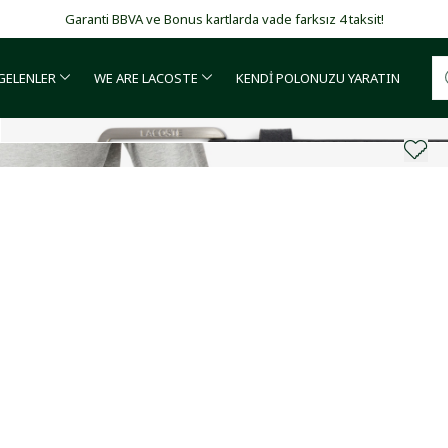
Garanti BBVA ve Bonus kartlarda vade farksız 4 taksit!
 GELENLER
WE ARE LACOSTE
KENDİ POLONUZU YARATIN