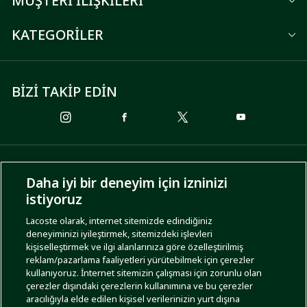
MÜŞTERİ İLİŞKİLERİ
KATEGORİLER
BİZİ TAKİP EDİN
ÖDEME SEÇENEKLERİ
Daha iyi bir deneyim için izninizi
istiyoruz
Lacoste olarak, internet sitemizde edindiğiniz
deneyiminizi iyileştirmek, sitemizdeki işlevleri
KARGO SEÇENEKLERİ
kişiselleştirmek ve ilgi alanlarınıza göre özelleştirilmiş
reklam/pazarlama faaliyetleri yürütebilmek için çerezler
kullanıyoruz. İnternet sitemizin çalışması için zorunlu olan
çerezler dışındaki çerezlerin kullanımına ve bu çerezler
aracılığıyla elde edilen kişisel verilerinizin yurt dışına