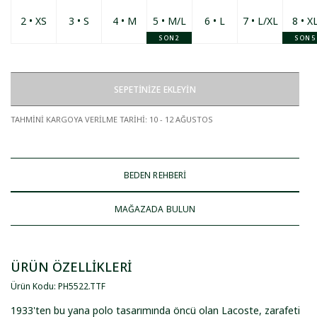
2 • XS
3 • S
4 • M
5 • M/L
6 • L
7 • L/XL
8 • X
SON 2
SON 5
SEPETİNİZE EKLEYİN
TAHMİNİ KARGOYA VERİLME TARİHİ
:
10 - 12 AĞUSTOS
BEDEN REHBERİ
MAĞAZADA BULUN
ÜRÜN ÖZELLİKLERİ
Ürün Kodu
:
PH5522
.
TTF
1933'ten bu yana polo tasarımında öncü olan Lacoste, zarafeti