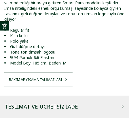
ve modernliği bir araya getiren Smart Paris modelini keşfedin.
İmza niteliğindeki esnek örgü kumaşı sayesinde kolayca giyilen
tasarım, gizli düğme detayları ve tona ton timsah logosuyla öne
çıkıyor.
Regular fit
Kısa kollu
Polo yaka
Gizli düğme detayı
Tona ton timsah logosu
%94 Pamuk %6 Elastan
Model Boy: 185 cm, Beden: M
BAKIM VE YIKAMA TALİMATLARI
TESLIMAT VE ÜCRETSIZ İADE