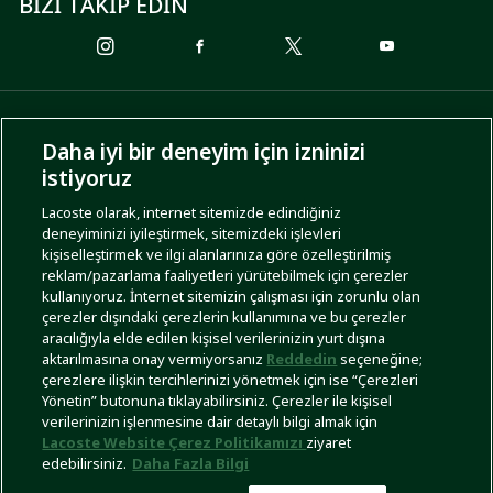
BİZİ TAKİP EDİN
ÖDEME SEÇENEKLERİ
Daha iyi bir deneyim için izninizi
istiyoruz
Lacoste olarak, internet sitemizde edindiğiniz
deneyiminizi iyileştirmek, sitemizdeki işlevleri
KARGO SEÇENEKLERİ
kişiselleştirmek ve ilgi alanlarınıza göre özelleştirilmiş
reklam/pazarlama faaliyetleri yürütebilmek için çerezler
kullanıyoruz. İnternet sitemizin çalışması için zorunlu olan
çerezler dışındaki çerezlerin kullanımına ve bu çerezler
aracılığıyla elde edilen kişisel verilerinizin yurt dışına
aktarılmasına onay vermiyorsanız
Reddedin
seçeneğine;
çerezlere ilişkin tercihlerinizi yönetmek için ise “Çerezleri
Yönetin” butonuna tıklayabilirsiniz. Çerezler ile kişisel
İşlem Rehberi
Site Haritası
Kullanım Şartları
Gizlilik Politikası
Türkiye
verilerinizin işlenmesine dair detaylı bilgi almak için
Lacoste Website Çerez Politikamızı
ziyaret
edebilirsiniz.
Daha Fazla Bilgi