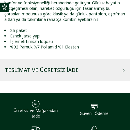
konfor ve fonksiyonelliği beraberinde getiriyor. Günlük hayatın
vazgeçilmezi olan, hareket özgürlüğü için tasarlanmış bu
çorapları modunuza göre klasik ya da günlük pantolon, eşofman
altları ya da takımlarla rahatça kombinleyebilirsiniz.
2'li paket
Esnek jarse yapı
İşlemeli timsah logosu
%92 Pamuk %7 Poliamid %1 Elastan
TESLIMAT VE ÜCRETSIZ İADE
Ücretsiz ve Mağazadan
Güvenli Ödeme
İade