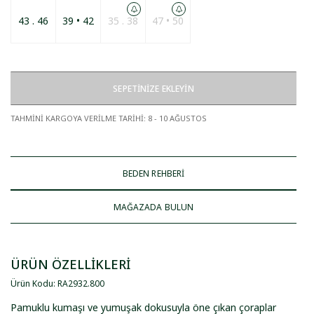
43 . 46
39 • 42
35 . 38
47 • 50
SEPETİNİZE EKLEYİN
TAHMİNİ KARGOYA VERİLME TARİHİ
:
8 - 10 AĞUSTOS
BEDEN REHBERİ
MAĞAZADA BULUN
ÜRÜN ÖZELLİKLERİ
Ürün Kodu
:
RA2932
.
800
Pamuklu kumaşı ve yumuşak dokusuyla öne çıkan çoraplar