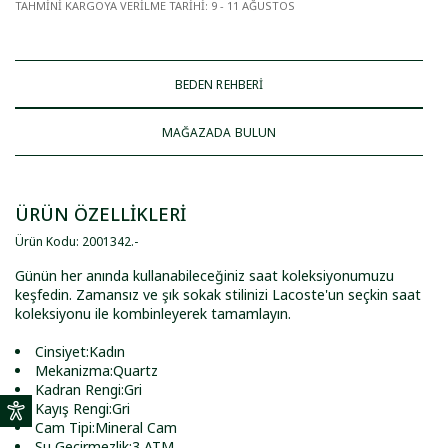
TAHMİNİ KARGOYA VERİLME TARİHİ
:
9 - 11 AĞUSTOS
BEDEN REHBERİ
MAĞAZADA BULUN
ÜRÜN ÖZELLİKLERİ
Ürün Kodu
:
2001342
.
-
Günün her anında kullanabileceğiniz saat koleksiyonumuzu
keşfedin. Zamansız ve şık sokak stilinizi Lacoste'un seçkin saat
koleksiyonu ile kombinleyerek tamamlayın.
Cinsiyet:Kadın
Mekanizma:Quartz
Kadran Rengi:Gri
Kayış Rengi:Gri
Cam Tipi:Mineral Cam
Su Geçirmezlik:3 ATM