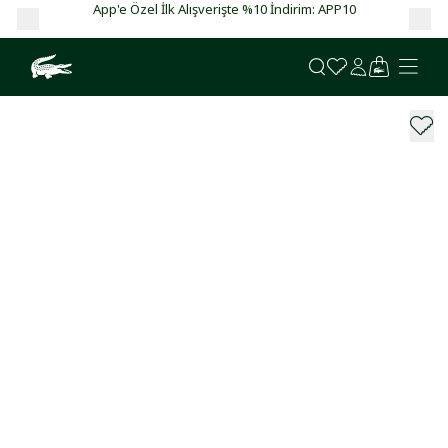
App'e Özel İlk Alışverişte %10 İndirim: APP10
Ga