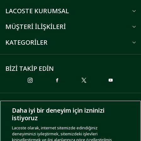
LACOSTE KURUMSAL
MÜŞTERİ İLİŞKİLERİ
KATEGORİLER
BİZİ TAKİP EDİN
ÖDEME SEÇENEKLERİ
Daha iyi bir deneyim için izninizi
istiyoruz
Lacoste olarak, internet sitemizde edindiğiniz
deneyiminizi iyileştirmek, sitemizdeki işlevleri
KARGO SEÇENEKLERİ
kişiselleştirmek ve ilgi alanlarınıza göre özelleştirilmiş