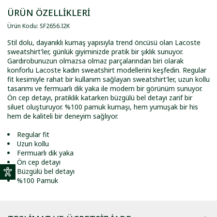
ÜRÜN ÖZELLİKLERİ
Ürün Kodu
:
SF2656
.
I2K
Stil dolu, dayanıklı kumaş yapısıyla trend öncüsü olan Lacoste
sweatshirt'ler, günlük giyiminizde pratik bir şıklık sunuyor.
Gardırobunuzun olmazsa olmaz parçalarından biri olarak
konforlu Lacoste kadın sweatshirt modellerini keşfedin. Regular
fit kesimiyle rahat bir kullanım sağlayan sweatshirt'ler, uzun kollu
tasarımı ve fermuarlı dik yaka ile modern bir görünüm sunuyor.
Ön cep detayı, pratiklik katarken büzgülü bel detayı zarif bir
siluet oluşturuyor. %100 pamuk kumaşı, hem yumuşak bir his
hem de kaliteli bir deneyim sağlıyor.
Regular fit
Uzun kollu
Fermuarlı dik yaka
Ön cep detayı
Büzgülü bel detayı
%100 Pamuk