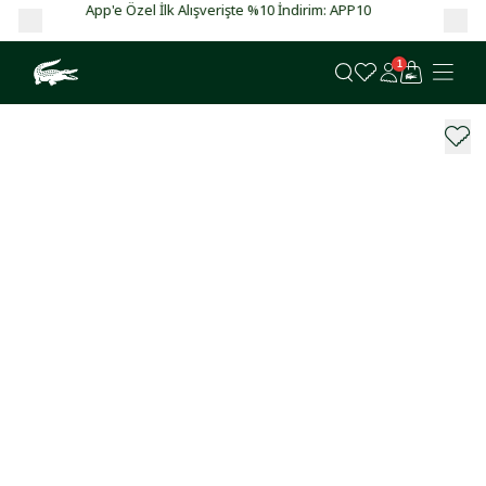
APP10
Garanti BBVA ve Bonus kartlarda vade farksız 4 taksit!
1