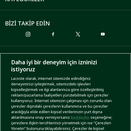
BİZİ TAKİP EDİN
ÖDEME SEÇENEKLERİ
Daha iyi bir deneyim için izninizi
istiyoruz
Lacoste olarak, internet sitemizde edindiğiniz
deneyiminizi iyileştirmek, sitemizdeki işlevleri
KARGO SEÇENEKLERİ
kişiselleştirmek ve ilgi alanlarınıza göre özelleştirilmiş
reklam/pazarlama faaliyetleri yürütebilmek için çerezler
kullanıyoruz. İnternet sitemizin çalışması için zorunlu olan
çerezler dışındaki çerezlerin kullanımına ve bu çerezler
aracılığıyla elde edilen kişisel verilerinizin yurt dışına
aktarılmasına onay vermiyorsanız
Reddedin
seçeneğine;
çerezlere ilişkin tercihlerinizi yönetmek için ise “Çerezleri
Yönetin” butonuna tıklayabilirsiniz. Çerezler ile kişisel
İşlem Rehberi
Site Haritası
Kullanım Şartları
Gizlilik Politikası
Türkiye