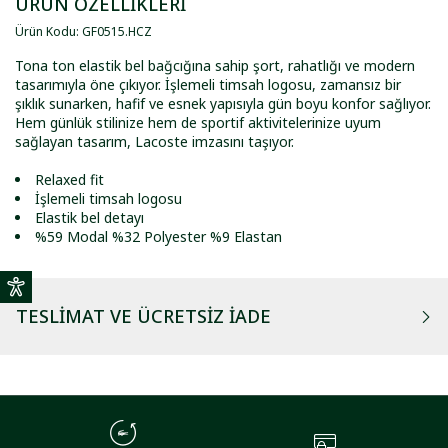
ÜRÜN ÖZELLİKLERİ
Ürün Kodu
:
GF0515
.
HCZ
Tona ton elastik bel bağcığına sahip şort, rahatlığı ve modern
tasarımıyla öne çıkıyor. İşlemeli timsah logosu, zamansız bir
şıklık sunarken, hafif ve esnek yapısıyla gün boyu konfor sağlıyor.
Hem günlük stilinize hem de sportif aktivitelerinize uyum
sağlayan tasarım, Lacoste imzasını taşıyor.
Relaxed fit
İşlemeli timsah logosu
Elastik bel detayı
%59 Modal %32 Polyester %9 Elastan
TESLIMAT VE ÜCRETSIZ İADE