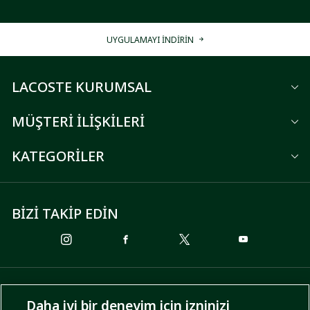
UYGULAMAYI İNDİRİN
LACOSTE KURUMSAL
MÜŞTERİ İLİŞKİLERİ
KATEGORİLER
BİZİ TAKİP EDİN
ÖDEME SEÇENEKLERİ
Daha iyi bir deneyim için izninizi