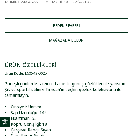
TAHMİNİ KARGOYA VERİLME TARİHİ
:
10 - 12 AĞUSTOS
BEDEN REHBERİ
MAĞAZADA BULUN
ÜRÜN ÖZELLİKLERİ
Ürün Kodu
:
L6054S-002
.
-
Güneşli günlerde tarzınızı Lacoste güneş gözlükleri ile yansıtın.
Şık ve sportif stilinizi Timsah'ın seçkin gözlük koleksiyonu ile
tamamlayın.
Cinsiyet: Unisex
Sap Uzunluğu: 145
Ekartman: 55
Köprü Genişliği: 18
Çerçeve Rengi: Siyah
Cam Rengi: Siyah