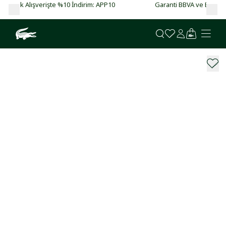
Garanti BBVA ve Bonus kartlarda vade farksız 4 taksit!