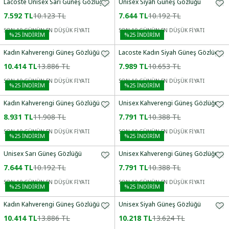
Lacoste Unisex Sarı Güneş Gözlüğü
Unisex Siyah Güneş Gözlüğü
7.592 TL
10.123 TL
7.644 TL
10.192 TL
SON 10 GÜNÜN EN DÜŞÜK FİYATI
SON 10 GÜNÜN EN DÜŞÜK FİYATI
%
25
İNDİRİM
%
25
İNDİRİM
Kadın Kahverengi Güneş Gözlüğü
Lacoste Kadın Siyah Güneş Gözlüğü
10.414 TL
13.886 TL
7.989 TL
10.653 TL
SON 10 GÜNÜN EN DÜŞÜK FİYATI
SON 10 GÜNÜN EN DÜŞÜK FİYATI
%
25
İNDİRİM
%
25
İNDİRİM
Kadın Kahverengi Güneş Gözlüğü
Unisex Kahverengi Güneş Gözlüğü
8.931 TL
11.908 TL
7.791 TL
10.388 TL
SON 10 GÜNÜN EN DÜŞÜK FİYATI
SON 10 GÜNÜN EN DÜŞÜK FİYATI
%
25
İNDİRİM
%
25
İNDİRİM
Unisex Sarı Güneş Gözlüğü
Unisex Kahverengi Güneş Gözlüğü
7.644 TL
10.192 TL
7.791 TL
10.388 TL
SON 10 GÜNÜN EN DÜŞÜK FİYATI
SON 10 GÜNÜN EN DÜŞÜK FİYATI
%
25
İNDİRİM
%
25
İNDİRİM
Kadın Kahverengi Güneş Gözlüğü
Unisex Siyah Güneş Gözlüğü
10.414 TL
13.886 TL
10.218 TL
13.624 TL