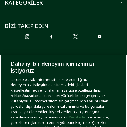
KATEGORİLER
BİZİ TAKİP EDİN
ÖDEME SEÇENEKLERİ
Daha iyi bir deneyim için izninizi
istiyoruz
Lacoste olarak, internet sitemizde edindiğiniz
deneyiminizi iyileştirmek, sitemizdeki işlevleri
KARGO SEÇENEKLERİ
kişiselleştirmek ve ilgi alanlarınıza göre özelleştirilmiş
reklam/pazarlama faaliyetleri yürütebilmek için çerezler
kullanıyoruz. İnternet sitemizin çalışması için zorunlu olan
çerezler dışındaki çerezlerin kullanımına ve bu çerezler
aracılığıyla elde edilen kişisel verilerinizin yurt dışına
aktarılmasına onay vermiyorsanız
Reddedin
seçeneğine;
çerezlere ilişkin tercihlerinizi yönetmek için ise “Çerezleri