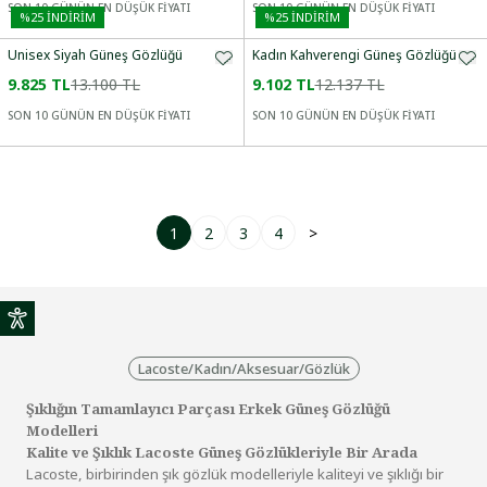
SON 10 GÜNÜN EN DÜŞÜK FİYATI
SON 10 GÜNÜN EN DÜŞÜK FİYATI
%
25
İNDİRİM
%
25
İNDİRİM
Unisex Siyah Güneş Gözlüğü
Kadın Kahverengi Güneş Gözlüğü
9.825 TL
13.100 TL
9.102 TL
12.137 TL
SON 10 GÜNÜN EN DÜŞÜK FİYATI
SON 10 GÜNÜN EN DÜŞÜK FİYATI
1
2
3
4
>
Lacoste
/
Kadın
/
Aksesuar
/
Gözlük
Şıklığın Tamamlayıcı Parçası Erkek Güneş Gözlüğü
Modelleri
Kalite ve Şıklık Lacoste Güneş Gözlükleriyle Bir Arada
Lacoste, birbirinden şık gözlük modelleriyle kaliteyi ve şıklığı bir