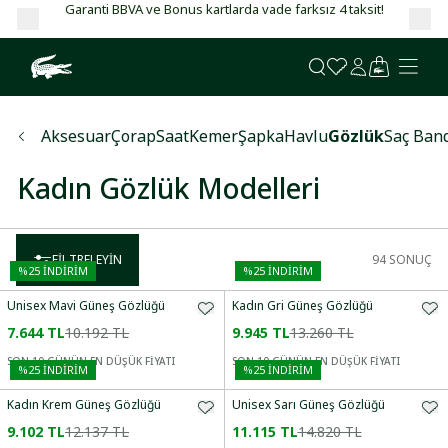
Garanti BBVA ve Bonus kartlarda vade farksız 4 taksit!
Aksesuar
Çorap
Saat
Kemer
Şapka
Havlu
Gözlük
Saç Ban
Kadın Gözlük Modelleri
FILTRELEYIN
94
SONUÇ
%
25
İNDİRİM
%
25
İNDİRİM
Unisex Mavi Güneş Gözlüğü
Kadın Gri Güneş Gözlüğü
7.644 TL
10.192 TL
9.945 TL
13.260 TL
SON 10 GÜNÜN EN DÜŞÜK FİYATI
SON 10 GÜNÜN EN DÜŞÜK FİYATI
%
25
İNDİRİM
%
25
İNDİRİM
Kadın Krem Güneş Gözlüğü
Unisex Sarı Güneş Gözlüğü
9.102 TL
12.137 TL
11.115 TL
14.820 TL