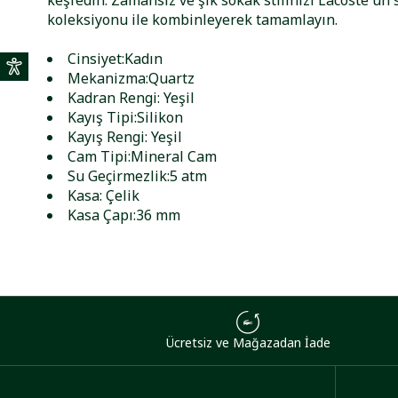
keşfedin. Zamansız ve şık sokak stilinizi Lacoste'un 
koleksiyonu ile kombinleyerek tamamlayın.
Cinsiyet:Kadın
Mekanizma:Quartz
Kadran Rengi: Yeşil
Kayış Tipi:Silikon
Kayış Rengi: Yeşil
Cam Tipi:Mineral Cam
Su Geçirmezlik:5 atm
Kasa: Çelik
Kasa Çapı:36 mm
Ücretsiz ve Mağazadan İade