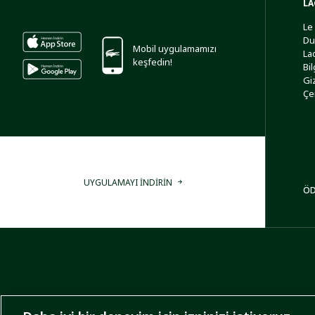
LA
Le
Du
Mobil uygulamamızı
La
keşfedin!
Bi
Giz
Çe
UYGULAMAYI İNDİRİN
ÖD