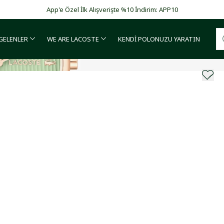
Garanti BBVA ve Bonus kartlarda vade farksız 4 taksit!
 GELENLER
WE ARE LACOSTE
KENDİ POLONUZU YARATIN