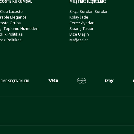
COSTE KURUMSAL
MÜŞTERİ İLİŞKİLERİ
 Club Lacoste
Sıkça Sorulan Sorular
rable Elegance
Kolay İade
coste Grubu
Çerez Ayarları
lgi Toplumu Hizmetleri
Sipariş Takibi
lilik Politikası
Bize Ulaşın
rez Politikası
Mağazalar
EME SEÇENEKLERİ