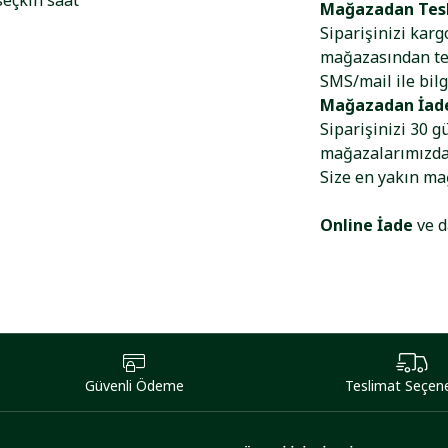
seçkin saat
Mağazadan Tes
Siparişinizi kar
mağazasından tes
SMS/mail ile bilg
Mağazadan İad
Siparişinizi 30 g
mağazalarımızdan
Size en yakın m
Online İade
ve d
Güvenli Ödeme
Teslimat Seçene