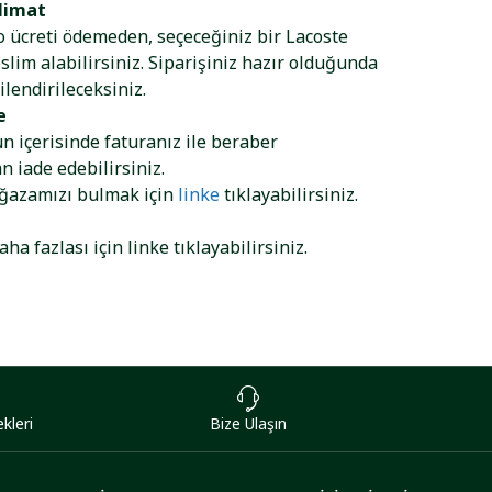
limat
go ücreti ödemeden, seçeceğiniz bir Lacoste
lim alabilirsiniz. Siparişiniz hazır olduğunda
ilendirileceksiniz.
e
ün içerisinde faturanız ile beraber
 iade edebilirsiniz.
ağazamızı bulmak için
linke
tıklayabilirsiniz.
aha fazlası için
linke
tıklayabilirsiniz.
kleri
Bize Ulaşın