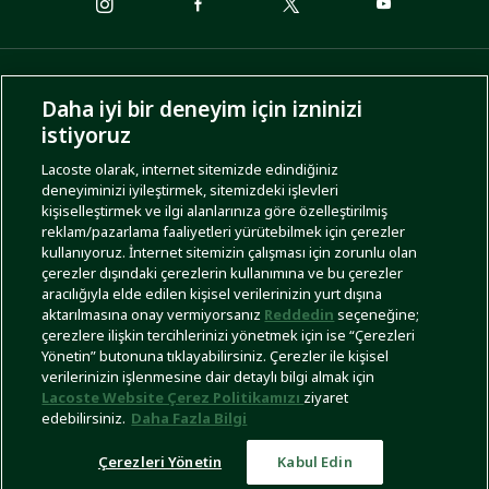
ÖDEME SEÇENEKLERİ
Daha iyi bir deneyim için izninizi
istiyoruz
Lacoste olarak, internet sitemizde edindiğiniz
deneyiminizi iyileştirmek, sitemizdeki işlevleri
KARGO SEÇENEKLERİ
kişiselleştirmek ve ilgi alanlarınıza göre özelleştirilmiş
reklam/pazarlama faaliyetleri yürütebilmek için çerezler
kullanıyoruz. İnternet sitemizin çalışması için zorunlu olan
çerezler dışındaki çerezlerin kullanımına ve bu çerezler
aracılığıyla elde edilen kişisel verilerinizin yurt dışına
aktarılmasına onay vermiyorsanız
Reddedin
seçeneğine;
çerezlere ilişkin tercihlerinizi yönetmek için ise “Çerezleri
Yönetin” butonuna tıklayabilirsiniz. Çerezler ile kişisel
İşlem Rehberi
Site Haritası
Kullanım Şartları
Gizlilik Politikası
Türkiye
verilerinizin işlenmesine dair detaylı bilgi almak için
Lacoste Website Çerez Politikamızı
ziyaret
edebilirsiniz.
Daha Fazla Bilgi
Çerezleri Yönetin
Kabul Edin