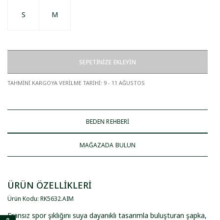
S
M
SEPETİNİZE EKLEYİN
TAHMİNİ KARGOYA VERİLME TARİHİ
:
9 - 11 AĞUSTOS
BEDEN REHBERİ
MAĞAZADA BULUN
ÜRÜN ÖZELLİKLERİ
Ürün Kodu
:
RK5632
.
AIM
Fransız spor şıklığını suya dayanıklı tasarımla buluşturan şapka,