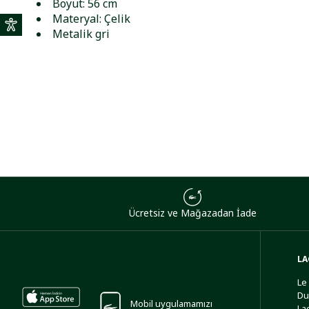
Boyut: 56 cm
Materyal: Çelik
Metalik gri
Ücretsiz ve Mağazadan İade
LA
Le
Du
Mobil uygulamamızı
La