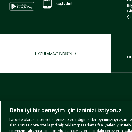
keşfedin!
Bi
Giz
Çe
UYGULAMAYI İNDİRİN
ÖD
Daha iyi bir deneyim için izninizi istiyoruz
Lacoste olarak, internet sitemizde edindiğiniz deneyiminizi iyileştirmek,
alanlarınıza göre özelleştirilmiş reklam/pazarlama faaliyetleri yürütebi
sitemizin çalışması için zorunlu olan çerezler dışındaki çerezlerin kull