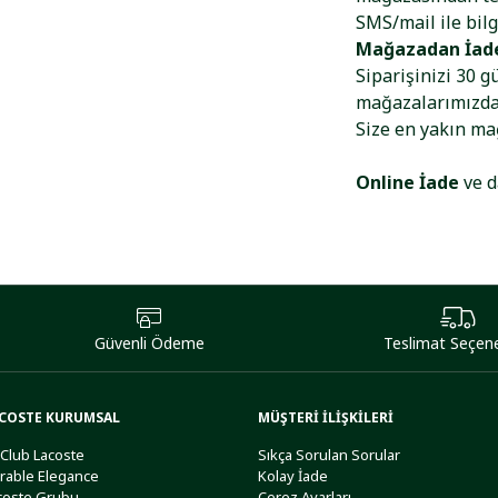
SMS/mail ile bilg
Mağazadan İad
Siparişinizi 30 g
mağazalarımızdan
Size en yakın m
Online İade
ve d
Güvenli Ödeme
Teslimat Seçene
COSTE KURUMSAL
MÜŞTERİ İLİŞKİLERİ
 Club Lacoste
Sıkça Sorulan Sorular
rable Elegance
Kolay İade
coste Grubu
Çerez Ayarları