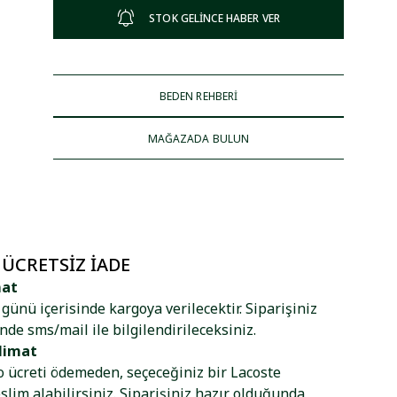
STOK GELİNCE HABER VER
BEDEN REHBERİ
MAĞAZADA BULUN
 ÜCRETSIZ İADE
mat
ş günü içerisinde kargoya verilecektir. Siparişiniz
nde sms/mail ile bilgilendirileceksiniz.
limat
go ücreti ödemeden, seçeceğiniz bir Lacoste
lim alabilirsiniz. Siparişiniz hazır olduğunda