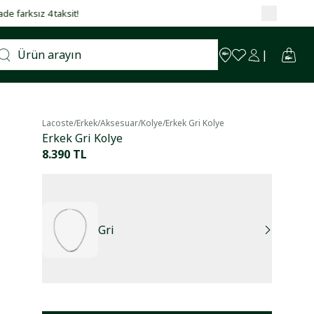
Lacoste
/
Erkek
/
Aksesuar
/
Kolye
/
Erkek Gri Kolye
Erkek Gri Kolye
8.390 TL
Gri