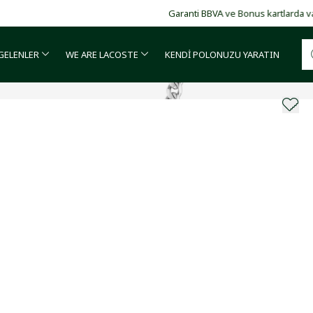
Garanti BBVA ve Bonus kartlarda vade farksız 4 taksit!
 GELENLER
WE ARE LACOSTE
KENDİ POLONUZU YARATIN