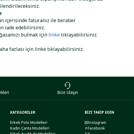
ilendirileceksiniz.
e
ün içerisinde faturanız ile beraber
 iade edebilirsiniz.
ağazamızı bulmak için
linke
tıklayabilirsiniz.
aha fazlası için
linke
tıklayabilirsiniz.
kleri
Bize Ulaşın
KATEGORİLER
BİZİ TAKİP EDİN
Erkek Polo Modelleri
Instagram
Kadın Çanta Modelleri
Facebook
Erkek Ayakkabı Modelleri
X