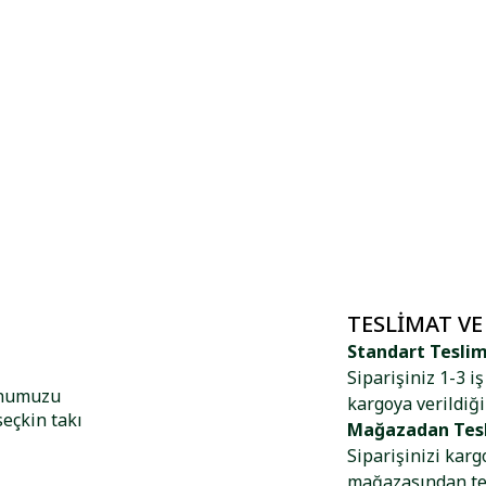
TESLIMAT VE
Standart Tesli
Siparişiniz 1-3 i
onumuzu
kargoya verildiği
seçkin takı
Mağazadan Tes
Siparişinizi kar
mağazasından tes