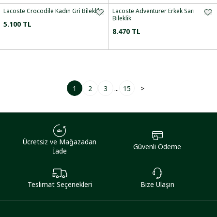
Lacoste Crocodile Kadın Gri Bileklik
Lacoste Adventurer Erkek Sarı
Bileklik
5.100 TL
8.470 TL
1
2
3
...
15
>
Ücretsiz ve Mağazadan
Güvenli Ödeme
İade
Teslimat Seçenekleri
Bize Ulaşın