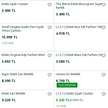
Erkek Siyah Cüzdan
The Blend Erkek Monogram Siyah
Kartlık
3.490 TL
3.490 TL
Small Lenglen Kadın Deri Siyah
L.12.12 Erkek Noir Edt Parfüm 100ml
Omuz Çantası
4.978 TL
15.990 TL
+
10
renk
Erkek Original Edp Parfüm 60ml
L.12.12 Erkek Blanc Edt Parfüm 50ml
3.692 TL
3.580 TL
Vigor Erkek Sarı Bileklik
Unisex Gri Bileklik
8.390 TL
6.700 TL
%
25
İNDİRİM
Erkek Sarı Bileklik
L.12.12 Kadın Siyah Cüzdan
9.220 TL
5.243 TL
6.990 TL
+
2
renk