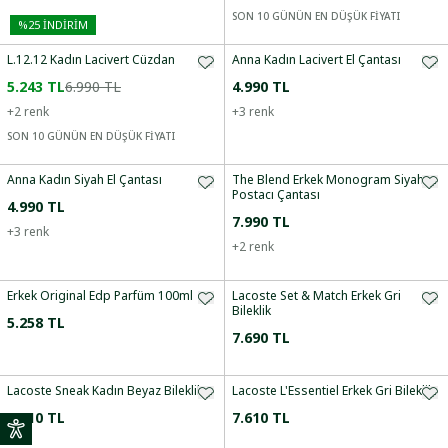
SON 10 GÜNÜN EN DÜŞÜK FİYATI
%
25
İNDİRİM
L.12.12 Kadın Lacivert Cüzdan
Anna Kadın Lacivert El Çantası
5.243 TL
6.990 TL
4.990 TL
+
2
renk
+
3
renk
SON 10 GÜNÜN EN DÜŞÜK FİYATI
Anna Kadın Siyah El Çantası
The Blend Erkek Monogram Siyah
Postacı Çantası
4.990 TL
7.990 TL
+
3
renk
+
2
renk
Erkek Original Edp Parfüm 100ml
Lacoste Set & Match Erkek Gri
Bileklik
5.258 TL
7.690 TL
Lacoste Sneak Kadın Beyaz Bileklik
Lacoste L'Essentiel Erkek Gri Bileklik
7.610 TL
7.610 TL