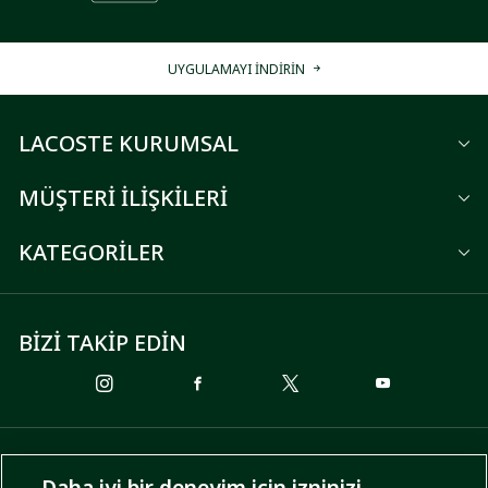
UYGULAMAYI İNDİRİN
LACOSTE KURUMSAL
MÜŞTERİ İLİŞKİLERİ
KATEGORİLER
BİZİ TAKİP EDİN
ÖDEME SEÇENEKLERİ
Daha iyi bir deneyim için izninizi