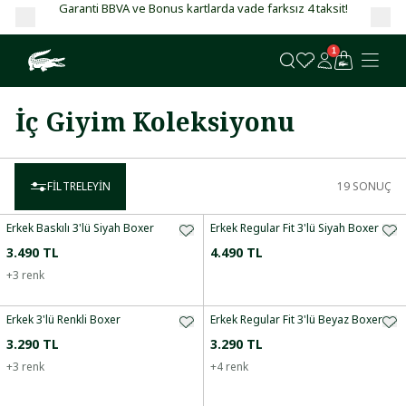
Garanti BBVA ve Bonus kartlarda vade farksız 4 taksit!
1
İç Giyim Koleksiyonu
FILTRELEYIN
19
SONUÇ
Erkek Baskılı 3'lü Siyah Boxer
Erkek Regular Fit 3'lü Siyah Boxer
3.490 TL
4.490 TL
+
3
renk
Erkek 3'lü Renkli Boxer
Erkek Regular Fit 3'lü Beyaz Boxer
3.290 TL
3.290 TL
+
3
renk
+
4
renk