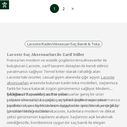
1
2
>
Lacoste
/
Kadın
/
Aksesuar
/
Saç Bandı & Toka
Lacoste Saç Aksesuarları ile Zarif Stiller
Fransa'nın modern ve estetik çizgilerini timsahseverler ile
buluşturan Lacoste, zarif tasarım detayları ile kendi stilinizi
yaratmanızı sağlıyor. Temel kriter olarak rahatlığı alan
Lacoste'taki ürünler,
casual giyim
alanında çığır açıyor.
Lacoste
aksesuarları
arasında bulunan kadın toka modelleri, saçlarınıza
farklı bir hava katarak özgün görünmenizi sağlıyor. Modern
kadınlara hitap eden Lacoste aksesuarlar geniş bir ürün
Şıklığınızı Tamamlayan Parçalar
yelpazesine sahip. Lacoste, saç tokası çeşitleri arasından
Lacoste aksesuarları, çağdaş ve şehirli kadın imajını yaratmanıza
kıyafetinize ve saç modelinize uygun olan ürünleri seçerek şık bir
yardımcı oluyor. Farklı tasarım detayları ile spor, klasik ve çağdaş
görünüm elde edebilirsiniz.
bir stil birlikteliği vadeden Lacoste, kadınlara modern ve dikkat
çekici görünümün kapılarını aralıyor. Saçlarınızı açık bırakmak
istediğinizde, kombininize uygun bir saç bandı ile elegan