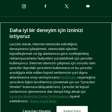
ÖDEME SEÇENEKLERİ
Daha iyi bir deneyim için izninizi
istiyoruz
Lacoste olarak, internet sitemizde edindiğiniz
deneyiminizi iyileştirmek, sitemizdeki işlevleri
KARGO SEÇENEKLERİ
kişiselleştirmek ve ilgi alanlarınıza göre özelleştirilmiş
reklam/pazarlama faaliyetleri yürütebilmek için çerezler
kullanıyoruz. İnternet sitemizin çalışması için zorunlu olan
çerezler dışındaki çerezlerin kullanımına ve bu çerezler
aracılığıyla elde edilen kişisel verilerinizin yurt dışına
aktarılmasına onay vermiyorsanız
Reddedin
seçeneğine;
çerezlere ilişkin tercihlerinizi yönetmek için ise “Çerezleri
Yönetin” butonuna tıklayabilirsiniz. Çerezler ile kişisel
İşlem Rehberi
Site Haritası
Kullanım Şartları
Gizlilik Politikası
Türkiye
verilerinizin işlenmesine dair detaylı bilgi almak için
Lacoste Website Çerez Politikamızı
ziyaret
edebilirsiniz.
Daha Fazla Bilgi
Çerezleri Yönetin
Kabul Edin