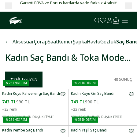
Garanti BBVA ve Bonus kartlarda vade farksız 4 taksit!
Aksesuar
Çorap
Saat
Kemer
Şapka
Havlu
Gözlük
Saç Ban
Kadın Saç Bandı & Toka Modelleri
FILTRELEYIN
48
SONUÇ
%
25
İNDİRİM
%
25
İNDİRİM
Kadın Koyu Kahverengi Saç Bandı
Kadın Koyu Gri Saç Bandı
743 TL
990 TL
743 TL
990 TL
+
23
renk
+
23
renk
SON 10 GÜNÜN EN DÜŞÜK FİYATI
SON 10 GÜNÜN EN DÜŞÜK FİYATI
%
25
İNDİRİM
%
25
İNDİRİM
Kadın Pembe Saç Bandı
Kadın Yeşil Saç Bandı