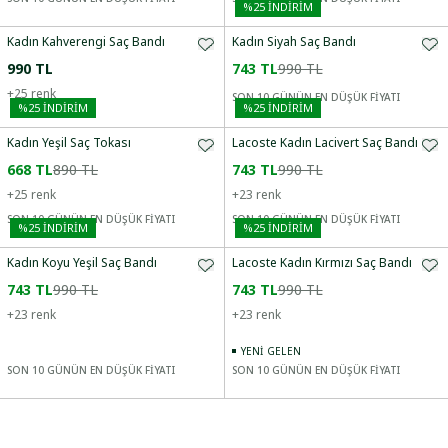
%
25
İNDİRİM
Kadın Kahverengi Saç Bandı
Kadın Siyah Saç Bandı
990 TL
743 TL
990 TL
+
25
renk
SON 10 GÜNÜN EN DÜŞÜK FİYATI
%
25
İNDİRİM
%
25
İNDİRİM
Kadın Yeşil Saç Tokası
Lacoste Kadın Lacivert Saç Bandı
668 TL
890 TL
743 TL
990 TL
+
25
renk
+
23
renk
SON 10 GÜNÜN EN DÜŞÜK FİYATI
SON 10 GÜNÜN EN DÜŞÜK FİYATI
%
25
İNDİRİM
%
25
İNDİRİM
Kadın Koyu Yeşil Saç Bandı
Lacoste Kadın Kırmızı Saç Bandı
743 TL
990 TL
743 TL
990 TL
+
23
renk
+
23
renk
YENI GELEN
SON 10 GÜNÜN EN DÜŞÜK FİYATI
SON 10 GÜNÜN EN DÜŞÜK FİYATI