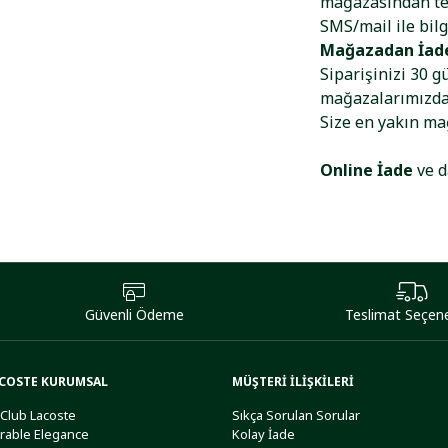
mağazasından tes
SMS/mail ile bilg
Mağazadan İad
Siparişinizi 30 g
mağazalarımızdan
Size en yakın m
Online İade
ve d
Güvenli Ödeme
Teslimat Seçene
COSTE KURUMSAL
MÜŞTERİ İLİŞKİLERİ
 Club Lacoste
Sıkça Sorulan Sorular
rable Elegance
Kolay İade