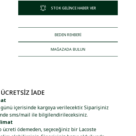
STOK GELİNCE HABER VER
BEDEN REHBERİ
MAĞAZADA BULUN
 ÜCRETSIZ İADE
mat
ş günü içerisinde kargoya verilecektir. Siparişiniz
nde sms/mail ile bilgilendirileceksiniz.
limat
go ücreti ödemeden, seçeceğiniz bir Lacoste