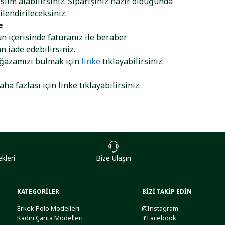
lim alabilirsiniz. Siparişiniz hazır olduğunda
ilendirileceksiniz.
e
ün içerisinde faturanız ile beraber
 iade edebilirsiniz.
ağazamızı bulmak için
linke
tıklayabilirsiniz.
aha fazlası için
linke
tıklayabilirsiniz.
kleri
Bize Ulaşın
KATEGORİLER
BİZİ TAKİP EDİN
Erkek Polo Modelleri
Instagram
Kadın Çanta Modelleri
Facebook