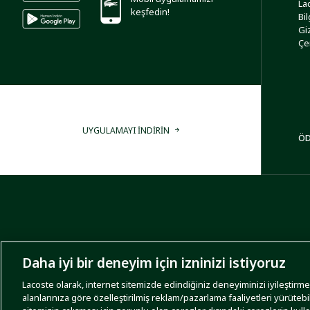
La
keşfedin!
Bi
Giz
Çe
UYGULAMAYI İNDİRİN
ÖD
Daha iyi bir deneyim için izninizi istiyoruz
Lacoste olarak, internet sitemizde edindiğiniz deneyiminizi iyileştirmek,
alanlarınıza göre özelleştirilmiş reklam/pazarlama faaliyetleri yürütebi