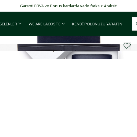
Garanti BBVA ve Bonus kartlarda vade farksız 4 taksit!
 GELENLER
WE ARE LACOSTE
KENDİ POLONUZU YARATIN