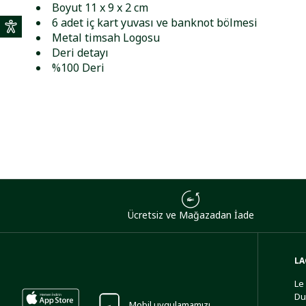
Boyut 11 x 9 x 2 cm
6 adet iç kart yuvası ve banknot bölmesi
Metal timsah Logosu
Deri detayı
%100 Deri
Ücretsiz ve Mağazadan İade
LA
Le
Du
Mobil uygulamamızı