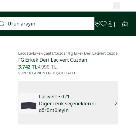
Lacoste
/
Erkek
/
Çanta
/
Cüzdan
/
Fg Erkek Deri Lacivert Cüzdan
FG Erkek Deri Lacivert Cüzdan
3.742 TL
4.990 TL
SON 10 GÜNÜN EN DÜŞÜK FİYATI
Lacivert
• 021
Diğer renk seçeneklerini
görüntüleyin