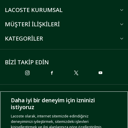
LACOSTE KURUMSAL
MÜŞTERİ İLİŞKİLERİ
KATEGORİLER
BİZİ TAKİP EDİN
ÖDEME SEÇENEKLERİ
Daha iyi bir deneyim için izninizi
istiyoruz
Lacoste olarak, internet sitemizde edindiğiniz
deneyiminizi iyileştirmek, sitemizdeki işlevleri
KARGO SEÇENEKLERİ
kişiselleştirmek ve ilgi alanlarınıza göre özelleştirilmiş