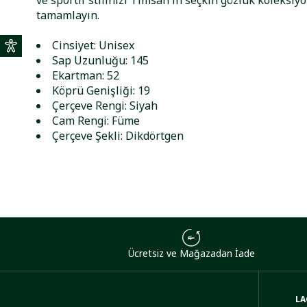
ve sportif stilinizi Timsah'ın seçkin gözlük koleksiyo
tamamlayın.
Cinsiyet: Unisex
Sap Uzunluğu: 145
Ekartman: 52
Köprü Genişliği: 19
Çerçeve Rengi: Siyah
Cam Rengi: Füme
Çerçeve Şekli: Dikdörtgen
Ücretsiz ve Mağazadan İade
LA