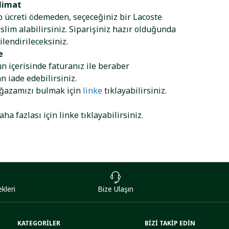
limat
go ücreti ödemeden, seçeceğiniz bir Lacoste
lim alabilirsiniz. Siparişiniz hazır olduğunda
ilendirileceksiniz.
e
ün içerisinde faturanız ile beraber
 iade edebilirsiniz.
ağazamızı bulmak için
linke
tıklayabilirsiniz.
aha fazlası için
linke
tıklayabilirsiniz.
kleri
Bize Ulaşın
KATEGORİLER
BİZİ TAKİP EDİN