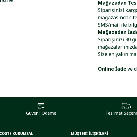
nu ile
Mağazadan Tes
Siparişinizi kar
mağazasından tes
SMS/mail ile bilg
Mağazadan İad
Siparişinizi 30 g
mağazalarımızdan
Size en yakın m
Online İade
ve d
Güvenli Ödeme
Teslimat Seçene
COSTE KURUMSAL
MÜŞTERİ İLİŞKİLERİ