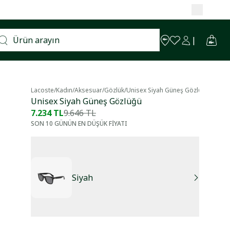
Lacoste
/
Kadın
/
Aksesuar
/
Gözlük
/
Unisex Siyah Güneş Gözlüğü
Unisex Siyah Güneş Gözlüğü
7.234 TL
9.646 TL
SON 10 GÜNÜN EN DÜŞÜK FİYATI
Siyah