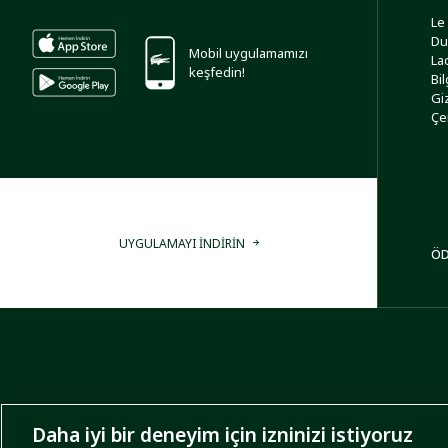
Le
Du
Mobil uygulamamızı
La
keşfedin!
Bi
Giz
Çe
UYGULAMAYI İNDİRİN
ÖD
Daha iyi bir deneyim için izninizi istiyoruz