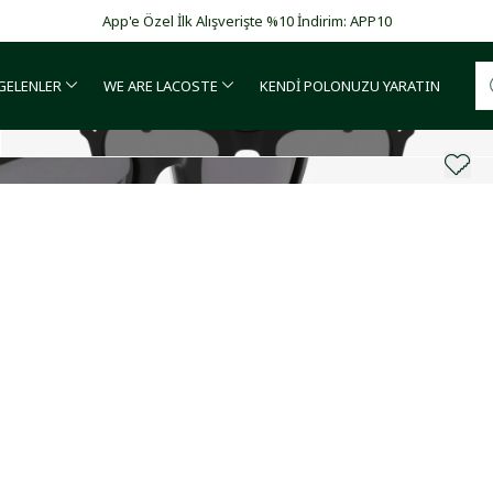
Garanti BBVA ve Bonus kartlarda vade farksız 4 taksit!
 GELENLER
WE ARE LACOSTE
KENDİ POLONUZU YARATIN