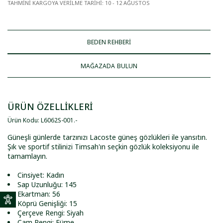
TAHMİNİ KARGOYA VERİLME TARİHİ
:
10 - 12 AĞUSTOS
BEDEN REHBERİ
MAĞAZADA BULUN
ÜRÜN ÖZELLİKLERİ
Ürün Kodu
:
L6062S-001
.
-
Güneşli günlerde tarzınızı Lacoste güneş gözlükleri ile yansıtın.
Şık ve sportif stilinizi Timsah'ın seçkin gözlük koleksiyonu ile
tamamlayın.
Cinsiyet: Kadın
Sap Uzunluğu: 145
Ekartman: 56
Köprü Genişliği: 15
Çerçeve Rengi: Siyah
Cam Rengi: Füme