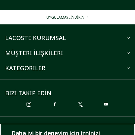
UYGULAMAYI İNDİRİN
LACOSTE KURUMSAL
MÜŞTERİ İLİŞKİLERİ
KATEGORİLER
BİZİ TAKİP EDİN
ÖDEME SEÇENEKLERİ
Daha iyi bir deneyim için izninizi