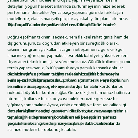
yapılardadır. Bu modellerin dikişsiz yapıları veya lazer kesim
detayları, yoğun hareket anlarında sürtünmeyi minimize ederek
performansı destekler. Ayrıca paça yapısına göre de farklılaşan
modellerde, elastik manşetli paçalar ayakkabıyı ön plana çıkarırken;
düz paça kesimler daha klasik ve rahat bir görünüm sunar.
Eşofman Takımı Seçerken Nelere Dikkat Etmelisiniz?
Doğru eşofman takımını seçmek, hem fiziksel rahatlığınızı hem de
dış görünüşünüzü doğrudan etkileyen bir süreçtir. İlk olarak,
takımın hangi amaçla kullanılacağını netleştirmeniz gerekir. Eğer
amacınız yoğun spor yapmaksa, esneklik kabiliyeti yüksek ve teri
dışarı atan teknik kumaşlara yönelmelisiniz. Günlük kullanım için bir
tercih yapacaksanız, %100 pamuk veya pamuk karışımlı dokular
cildinizin nefes almasını sağlayarak daha sağlıklı bir deneyim
Beden seçimi, eşofman takımının üzerinizde nasıl duracağını
sunacaktır. Kumaşın kalitesi, ürünün diz yapmasını veya formunun
belirleyen kritik bir aşamadır. Eşofman altının bel kısmı ne çok
bozulmasını önleyen en temel unsurdur.
sıkmalı ne de aşağı doğru kaymalıdır; ayarlanabilir kordonlar bu
noktada büyük bir konfor sağlar. Omuz dikişleri tam omuz hattınıza
oturmalı, kollar ve bacak boyu ise bileklerinizde gereksiz bir
yığılma yapmamalıdır. Ayrıca, cebin derinliği ve fermuar kalitesi gibi
detaylar kullanım kolaylığı sağlar. Telefonunuzu veya anahtarınızı
Son olarak, renk seçimi de önemlidir. Siyah, lacivert ve gri gibi
taşıyacağınız ceplerin ergonomik olarak yerleştirilmiş olması,
temel renkler her zaman kombinlemesi kolay ve zamansız
günlük hareketliliğinizde sizlere büyük pratiklik kazandırır.
seçeneklerdir ancak enerjinizi yansıtacak daha canlı tonlar da
stilinize modern bir dokunuş katabilir.