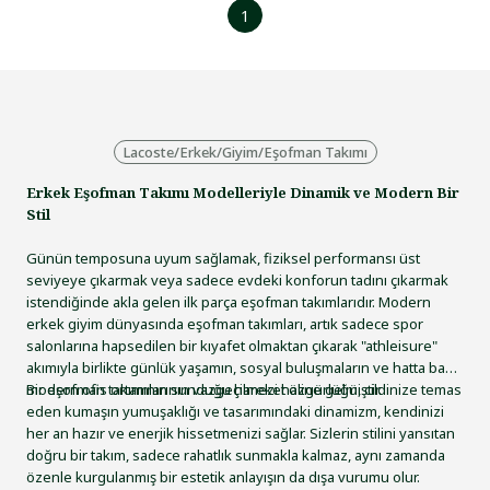
1
Lacoste
/
Erkek
/
Giyim
/
Eşofman Takımı
Erkek Eşofman Takımı Modelleriyle Dinamik ve Modern Bir
Stil
Günün temposuna uyum sağlamak, fiziksel performansı üst
seviyeye çıkarmak veya sadece evdeki konforun tadını çıkarmak
istendiğinde akla gelen ilk parça eşofman takımlarıdır. Modern
erkek giyim dünyasında eşofman takımları, artık sadece spor
salonlarına hapsedilen bir kıyafet olmaktan çıkarak "athleisure"
akımıyla birlikte günlük yaşamın, sosyal buluşmaların ve hatta bazı
modern ofis ortamlarının vazgeçilmezi haline gelmiştir.
Bir eşofman takımının sunduğu hareket özgürlüğü, cildinize temas
eden kumaşın yumuşaklığı ve tasarımındaki dinamizm, kendinizi
her an hazır ve enerjik hissetmenizi sağlar. Sizlerin stilini yansıtan
doğru bir takım, sadece rahatlık sunmakla kalmaz, aynı zamanda
özenle kurgulanmış bir estetik anlayışın da dışa vurumu olur.