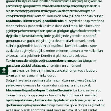
genellikle slim ve vücut hatlarını saran yapıdadır; fitness, koşu ve
yıkansa bile pürüzsüz görünümünü korumasını sağlar. İç kısmın
antrenman gibi performans odaklı kullanımlar için uygundur.
şardonlu (tüylendirilmiş) olması ekstra bir yumuşaklık ve sıcaklık
Modern athleisure tasarımlar, pamuk/polyster/modal gibi
hissi verirken; şardonsuz ince yapılar daha serin ve hafif bir
karışımlarla günlük konforu korurken orta-yüksek esneklik sunar;
kullanım sunar.
nefes alabilirlik seviyesi genellikle orta düzeydedir. Kalıp tarafında
Eşofman Takımı Nasıl Kombinlenir?
modern/konik (tapered) kesimle daha derli toplu bir silüet verir;
şehir yaşamı ve sosyal buluşmalar gibi gün boyu farklı ortamlara
Eşofman takımınızı sadece bir bütün olarak giymek zorunda
uyumlu kullanımda öne çıkar.
değilsiniz; ancak takım halinde giyildiğinde yaratılan o sportif
görünümü ve güçlü etkiyi doğru aksesuarlarla desteklemek
stilinizi güçlendirir. Modern bir eşofman kombini, sadece spor
ayakkabı seçimiyle değil, üzerine eklenen katmanlar ve kullanılan
aksesuarlarla şekillenir. Kendinizi şık hissettirecek ve
konforunuzdan ödün vermeyecek kombinasyonlar için şu
Takımınızın altına giyeceğiniz
sneakerların
temiz ve tasarım
noktalara odaklanabilirsiniz:
açısından güncel olması, spor şıklığınızın en önemli
tamamlayıcısıdır; beyaz minimalist sneakerlar gri veya lacivert
takımlarla her zaman harika durur.
Soğuk havalarda eşofman takımınızın üzerine giyeceğiniz bir
yelek
veya oversize bir kaşe kaban, stilinizi anında sokak
modasına uygun hale getirir ve beklenmedik bir kontrast yaratır.
Mevsime Göre Eşofman Takımı Seçimi
Takımınızın içine giyeceğiniz basic bir tişörtün yaka kısmından
hafifçe görünmesi, katmanlı bir derinlik oluşturarak
Eşofman takımları yılın her günü giyilebilen nadir parçalardan olsa
görünümünüze özen katar.
da, kumaşın iplik yapısı ve ağırlığı mevsime göre doğru seçilmelidir.
Aksesuar olarak sportif bir
saat
veya minimalist bir sırt çantası