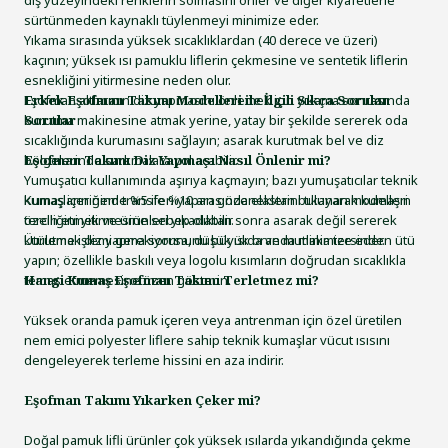
dış yüzeyindeki renklerin solmasını önler ve diğer kıyafetlerle
sürtünmeden kaynaklı tüylenmeyi minimize eder.
Yıkama sırasında yüksek sıcaklıklardan (40 derece ve üzeri)
kaçının; yüksek ısı pamuklu liflerin çekmesine ve sentetik liflerin
esnekliğini yitirmesine neden olur.
Eşofman altlarının diz yapmasını önlemek için yıkama sonrasında
Erkek Eşofman Takımı Modelleri ile İlgili Sıkça Sorulan
kurutma makinesine atmak yerine, yatay bir şekilde sererek oda
Sorular
sıcaklığında kurumasını sağlayın; asarak kurutmak bel ve diz
bölgelerinde sarkmalara yol açabilir.
Eşofman Takımı Diz Yapması Nasıl Önlenir mi?
Yumuşatıcı kullanımında aşırıya kaçmayın; bazı yumuşatıcılar teknik
kumaşların nem transferi yapan gözeneklerini tıkayarak kumaşın
Kumaş içeriğinde %5 ile %10 arasında elastan bulunan modelleri
özelliğini yitirmesine sebep olabilir.
tercih etmek ve ürünleri yıkadıktan sonra asarak değil sererek
Ütüleme işlemi gerekiyorsa, düşük ısıda ve mutlaka tersinden ütü
kurutmak diz yapma sorununu büyük oranda minimize eder.
yapın; özellikle baskılı veya logolu kısımların doğrudan sıcaklıkla
temas etmemesine özen gösterin.
Hangi Kumaş Eşofman Takımı Terletmez mi?
Yüksek oranda pamuk içeren veya antrenman için özel üretilen
nem emici polyester liflere sahip teknik kumaşlar vücut ısısını
dengeleyerek terleme hissini en aza indirir.
Eşofman Takımı Yıkarken Çeker mi?
Doğal pamuk lifli ürünler çok yüksek ısılarda yıkandığında çekme