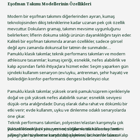
Eşofman Takımı Modellerinin Özellikleri
Modern bir eşofman takımını diğerlerinden ayıran, kumaş
teknolojisinden dikiş tekniklerine kadar uzanan pek çok özellik
mevcuttur. Dokuların gramajı, takımın mevsime uygunluğunu
belirlerken; liflerin dokuma sıklığı ürünün dayanıklılığını tayin eder.
Kaliteli bir eşofman takımında aranan özellikler, sadece görsel
değil aynı zamanda dokunsal bir tatmin de sunmalıdır.
Pamuklu klasik takımlar, teknik performans takımları ve modern
athleisure tasarımlar; kumaş içeriği, esneklik, nefes alabilirlik ve
kalıp açısından farklı ihtiyaçlara hizmet eder. Seçim yaparken gün
içindeki kullanım senaryon (ev/uyku, antrenman, şehir hayatı) ve
beklediğin konfor-performans dengesi belirleyici olur.
Pamuklu klasik takımlar, yüksek oranlı pamuk/süprem içerikleriyle
doğal ve çok yüksek nefes alabilirlik sunar; esneklik seviyesi
düşük-orta aralığındadır. Duruş olarak daha rahat ve dökümlü bir
etki verir; evde kullanım, uyku ve dinlenme odaklı senaryolarda
öne çıkar.
Teknik performans takımları, polyester/elastan karışımıyla çok
yüksek esneklik (4 yöne esner) sağlar ve teknik nem yönetimi
Bu özelliklerin yanı sıra, yeni nesil takımlarda kullanılan "anti-
sayesinde hareket sırasında daha işlevsel bir konfor sunar. Kalıp
pilling" yani tüylenme karşıtı bitiş işlemleri, ürünün defalarca