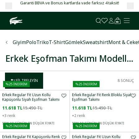
Garanti BBVA ve Bonus kartlarda vade farksız 4 taksit!
Giyim
Polo
Triko
T-Shirt
Gömlek
Sweatshirt
Mont & Ceke
Erkek Eşofman Takımı Modelleri
FILTRELEYIN
8
SONUÇ
%
25
İNDİRİM
%
25
İNDİRİM
Erkek Regular Fit Uzun Kollu
Erkek Regular Fit Renk Bloklu Siyah
Kapüşonlu Siyah Eşofman Takımı
Eşofman Takımı
11.618 TL
15.490 TL
11.618 TL
15.490 TL
+
3
renk
+
2
renk
SON 10 GÜNÜN EN DÜŞÜK FİYATI
SON 10 GÜNÜN EN DÜŞÜK FİYATI
%
25
İNDİRİM
%
25
İNDİRİM
Erkek Regular Fit Kapüşonlu Renk
Erkek Regular Fit Uzun Kollu