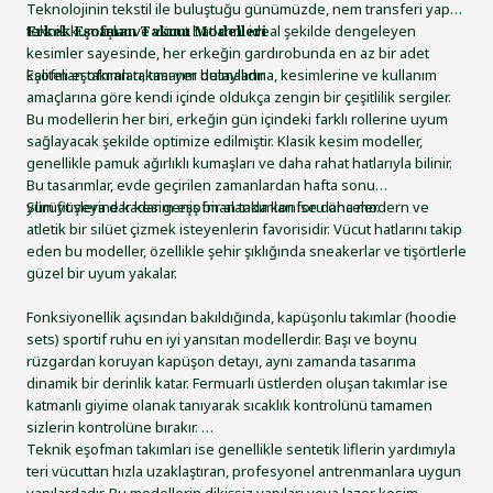
Teknolojinin tekstil ile buluştuğu günümüzde, nem transferi yapan
teknik kumaşlar ve vücut hatlarını ideal şekilde dengeleyen
Erkek Eşofman Takımı Modelleri
kesimler sayesinde, her erkeğin gardırobunda en az bir adet
kaliteli eşofman takımı yer bulmalıdır.
Eşofman takımları, tasarım detaylarına, kesimlerine ve kullanım
amaçlarına göre kendi içinde oldukça zengin bir çeşitlilik sergiler.
Bu modellerin her biri, erkeğin gün içindeki farklı rollerine uyum
sağlayacak şekilde optimize edilmiştir. Klasik kesim modeller,
genellikle pamuk ağırlıklı kumaşları ve daha rahat hatlarıyla bilinir.
Bu tasarımlar, evde geçirilen zamanlardan hafta sonu
yürüyüşlerine kadar geniş bir alanda konforu önceler.
Slim fit veya dar kesim eşofman takımları ise daha modern ve
atletik bir silüet çizmek isteyenlerin favorisidir. Vücut hatlarını takip
eden bu modeller, özellikle şehir şıklığında sneakerlar ve tişörtlerle
güzel bir uyum yakalar.
Fonksiyonellik açısından bakıldığında, kapüşonlu takımlar (hoodie
sets) sportif ruhu en iyi yansıtan modellerdir. Başı ve boynu
rüzgardan koruyan kapüşon detayı, aynı zamanda tasarıma
dinamik bir derinlik katar. Fermuarlı üstlerden oluşan takımlar ise
katmanlı giyime olanak tanıyarak sıcaklık kontrolünü tamamen
sizlerin kontrolüne bırakır.
Teknik eşofman takımları ise genellikle sentetik liflerin yardımıyla
teri vücuttan hızla uzaklaştıran, profesyonel antrenmanlara uygun