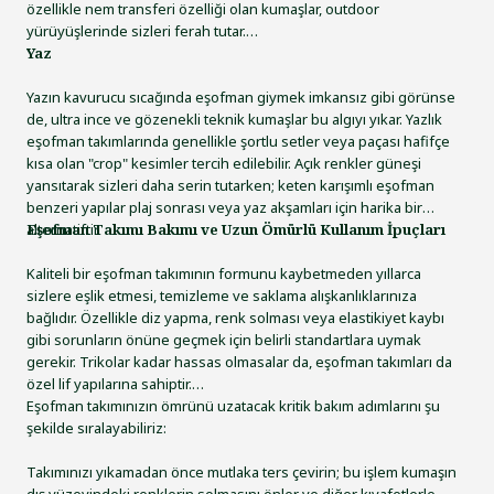
özellikle nem transferi özelliği olan kumaşlar, outdoor
yürüyüşlerinde sizleri ferah tutar.
Yaz
Yazın kavurucu sıcağında eşofman giymek imkansız gibi görünse
de, ultra ince ve gözenekli teknik kumaşlar bu algıyı yıkar. Yazlık
eşofman takımlarında genellikle şortlu setler veya paçası hafifçe
kısa olan "crop" kesimler tercih edilebilir. Açık renkler güneşi
yansıtarak sizleri daha serin tutarken; keten karışımlı eşofman
benzeri yapılar plaj sonrası veya yaz akşamları için harika bir
alternatiftir.
Eşofman Takımı Bakımı ve Uzun Ömürlü Kullanım İpuçları
Kaliteli bir eşofman takımının formunu kaybetmeden yıllarca
sizlere eşlik etmesi, temizleme ve saklama alışkanlıklarınıza
bağlıdır. Özellikle diz yapma, renk solması veya elastikiyet kaybı
gibi sorunların önüne geçmek için belirli standartlara uymak
gerekir. Trikolar kadar hassas olmasalar da, eşofman takımları da
özel lif yapılarına sahiptir.
Eşofman takımınızın ömrünü uzatacak kritik bakım adımlarını şu
şekilde sıralayabiliriz:
Takımınızı yıkamadan önce mutlaka ters çevirin; bu işlem kumaşın