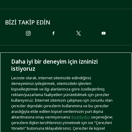
BİZİ TAKİP EDİN
ÖDEME SEÇENEKLERİ
Daha iyi bir deneyim için izninizi
istiyoruz
Lacoste olarak, internet sitemizde edindiğiniz
deneyiminizi iyileştirmek, sitemizdeki işlevleri
KARGO SEÇENEKLERİ
kişiselleştirmek ve ilgi alanlarınıza göre özelleştirilmiş
reklam/pazarlama faaliyetleri yürütebilmek için çerezler
kullanıyoruz. İnternet sitemizin çalışması için zorunlu olan
çerezler dışındaki çerezlerin kullanımına ve bu çerezler
aracılığıyla elde edilen kişisel verilerinizin yurt dışına
aktarılmasına onay vermiyorsanız
Reddedin
seçeneğine;
çerezlere ilişkin tercihlerinizi yönetmek için ise “Çerezleri
Yönetin” butonuna tıklayabilirsiniz. Çerezler ile kişisel
İşlem Rehberi
Site Haritası
Kullanım Şartları
Gizlilik Politikası
Türkiye