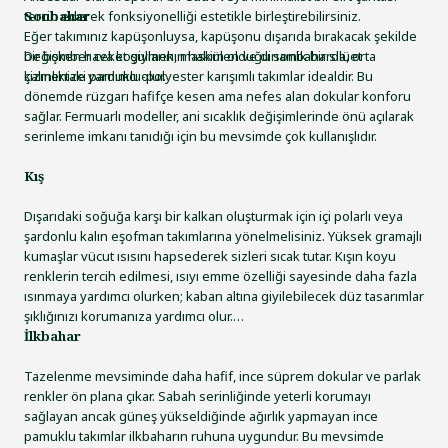
tercih ederek fonksiyonelliği estetikle birleştirebilirsiniz.
Sonbahar
Eğer takımınız kapüşonluysa, kapüşonu dışarıda bırakacak şekilde
bir bomber ceket giymek, maskülen ve dinamik bir silüet
Değişken hava koşullarının hakim olduğu sonbaharda, orta
çizmenize yardımcı olur.
kalınlıktaki pamuklu-polyester karışımlı takımlar idealdir. Bu
dönemde rüzgarı hafifçe kesen ama nefes alan dokular konforu
sağlar. Fermuarlı modeller, ani sıcaklık değişimlerinde önü açılarak
serinleme imkanı tanıdığı için bu mevsimde çok kullanışlıdır.
Kış
Dışarıdaki soğuğa karşı bir kalkan oluşturmak için içi polarlı veya
şardonlu kalın eşofman takımlarına yönelmelisiniz. Yüksek gramajlı
kumaşlar vücut ısısını hapsederek sizleri sıcak tutar. Kışın koyu
renklerin tercih edilmesi, ısıyı emme özelliği sayesinde daha fazla
ısınmaya yardımcı olurken; kaban altına giyilebilecek düz tasarımlar
şıklığınızı korumanıza yardımcı olur.
İlkbahar
Tazelenme mevsiminde daha hafif, ince süprem dokular ve parlak
renkler ön plana çıkar. Sabah serinliğinde yeterli korumayı
sağlayan ancak güneş yükseldiğinde ağırlık yapmayan ince
pamuklu takımlar ilkbaharın ruhuna uygundur. Bu mevsimde