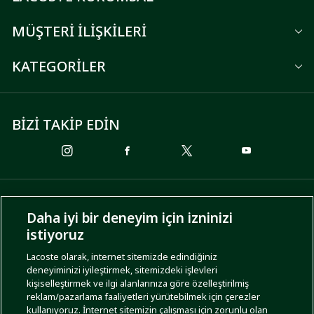
MÜŞTERİ İLİŞKİLERİ
KATEGORİLER
BİZİ TAKİP EDİN
ÖDEME SEÇENEKLERİ
Daha iyi bir deneyim için izninizi
istiyoruz
Lacoste olarak, internet sitemizde edindiğiniz
deneyiminizi iyileştirmek, sitemizdeki işlevleri
KARGO SEÇENEKLERİ
kişiselleştirmek ve ilgi alanlarınıza göre özelleştirilmiş
reklam/pazarlama faaliyetleri yürütebilmek için çerezler
kullanıyoruz. İnternet sitemizin çalışması için zorunlu olan