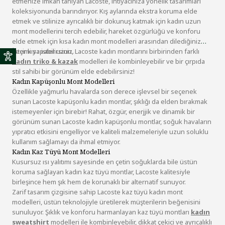
etmenize imkan tanıyan Lacoste, ihtiyacınıza yönelik tasarımları
koleksiyonunda barındırıyor. Kış aylarında ekstra koruma elde
etmek ve stilinize ayrıcalıklı bir dokunuş katmak için kadın uzun
mont modellerini tercih edebilir, hareket özgürlüğü ve konforu
elde etmek için kısa kadın mont modelleri arasından dilediğiniz
seçimi yapabilirsiniz.
İster kısa ister uzun, Lacoste kadın montlarını birbirinden farklı
kadın triko & kazak
modelleri ile kombinleyebilir ve bir çırpıda
stil sahibi bir görünüm elde edebilirsiniz!
Kadın Kapüşonlu Mont Modelleri
Özellikle yağmurlu havalarda son derece işlevsel bir seçenek
sunan Lacoste kapüşonlu kadın montlar, şıklığı da elden bırakmak
istemeyenler için birebir! Rahat, özgür, enerjjik ve dinamik bir
görünüm sunan Lacoste kadın kapüşonlu montlar, soğuk havaların
yıpratıcı etkisini engelliyor ve kaliteli malzemeleriyle uzun soluklu
kullanım sağlamayı da ihmal etmiyor.
Kadın Kaz Tüyü Mont Modelleri
Kusursuz ısı yalıtımı sayesinde en çetin soğuklarda bile üstün
koruma sağlayan kadın kaz tüyü montlar, Lacoste kalitesiyle
birleşince hem şık hem de korunaklı bir alternatif sunuyor.
Zarif tasarım çizgisine sahip Lacoste kaz tüyü kadın mont
modelleri, üstün teknolojiyle üretilerek müşterilerin beğenisini
sunuluyor. Şıklık ve konforu harmanlayan kaz tüyü montları
kadın
sweatshirt
modelleri ile kombinleyebilir, dikkat çekici ve ayrıcalıklı