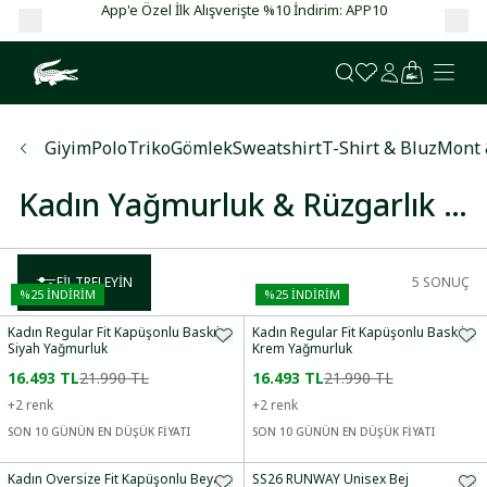
App'e Özel İlk Alışverişte %10 İndirim: APP10
Ga
Giyim
Polo
Triko
Gömlek
Sweatshirt
T-Shirt & Bluz
Mont 
Kadın Yağmurluk & Rüzgarlık Modelleri
FILTRELEYIN
5
SONUÇ
%
25
İNDİRİM
%
25
İNDİRİM
Kadın Regular Fit Kapüşonlu Baskılı
Kadın Regular Fit Kapüşonlu Baskılı
Siyah Yağmurluk
Krem Yağmurluk
16.493 TL
21.990 TL
16.493 TL
21.990 TL
+
2
renk
+
2
renk
SON 10 GÜNÜN EN DÜŞÜK FİYATI
SON 10 GÜNÜN EN DÜŞÜK FİYATI
Kadın Oversize Fit Kapüşonlu Beyaz
SS26 RUNWAY Unisex Bej