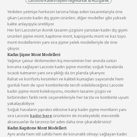
Lacoste
/
Kadın
/
Giyim
/
Yağmurluk & Rüzgarlık
Yediden yetmişe herkesin tarzına hitap eden tasarımlarıyla öne
çıkan Lacoste kadın dış giyim ürünleri, diğer modeller gibi yüksek
kalite anlayışıyla üretiliyor.
Her biri Lacoste’un ikonik tasarım çizgisini yansıtan kadın dış giyim
ürünleri şişme mont, kapitone mont, kapüşonlu mont ve kaz tüyü
mont modellerinin yanı sıra şişme yelek modelleriyle de öne
çıkıyor.
Kadın Şişme Mont Modelleri
Yağmur çamur dinlemeden kış mevsiminin her anında üstün
koruma sağlayan Lacoste kadın şişme montlar, soğuk havalarda
sıcacık tutmanın yanı sıra şıklığı da ön planda çıkarıyor.
Rahat ve konforlu kesimleri ve kaliteli kumaşları sayesinde hem
günlük hem de spor kombinlerde tercih edebileceğiniz Lacoste
kadın şişme mont koleksiyonu, modern tasarım çizgisi ve
birbirinden farklı renk seçenekleriyle her tarzla ve kombinle uyum
yakalayabiliyor.
Soğuk havaların yıpratıcı etkisine karşı kadın şişme montların yanı
sıra Lacoste
kadın
bere
ürünlerini de inceleyebilir, mevsimlik
aksesuarlar ile tarzınızı bir adım daha öne çıkarabilirsiniz!
Kadın Kapitone Mont Modelleri
Aynı anda hem stil sahibi hem de korunaklı olmayı sağlayan kadın