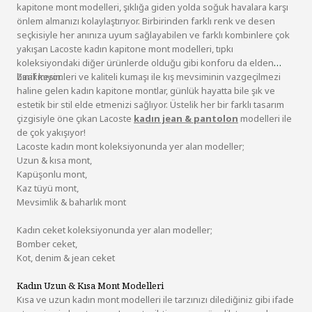
kapitone mont modelleri, şıklığa giden yolda soğuk havalara karşı
önlem almanızı kolaylaştırıyor. Birbirinden farklı renk ve desen
seçkisiyle her anınıza uyum sağlayabilen ve farklı kombinlere çok
yakışan Lacoste kadın kapitone mont modelleri, tıpkı
koleksiyondaki diğer ürünlerde olduğu gibi konforu da elden
bırakmıyor.
Zarif kesimleri ve kaliteli kumaşı ile kış mevsiminin vazgeçilmezi
haline gelen kadın kapitone montlar, günlük hayatta bile şık ve
estetik bir stil elde etmenizi sağlıyor. Üstelik her bir farklı tasarım
çizgisiyle öne çıkan Lacoste
kadın jean & pantolon
modelleri ile
de çok yakışıyor!
Lacoste kadın mont koleksiyonunda yer alan modeller;
Uzun & kısa mont,
Kapüşonlu mont,
Kaz tüyü mont,
Mevsimlik & baharlık mont
Kadın ceket koleksiyonunda yer alan modeller;
Bomber ceket,
Kot, denim & jean ceket
Kadın Uzun & Kısa Mont Modelleri
Kısa ve uzun kadın mont modelleri ile tarzınızı dilediğiniz gibi ifade