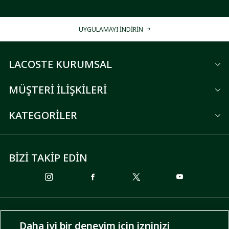
UYGULAMAYI İNDİRİN
LACOSTE KURUMSAL
MÜŞTERİ İLİŞKİLERİ
KATEGORİLER
BİZİ TAKİP EDİN
ÖDEME SEÇENEKLERİ
Daha iyi bir deneyim için izninizi