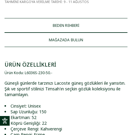
TAHMİNİ KARGOYA VERİLME TARİHİ
:
9 - 11 AĞUSTOS
BEDEN REHBERİ
MAĞAZADA BULUN
ÜRÜN ÖZELLİKLERİ
Ürün Kodu
:
L6036S-230-50
.
-
Güneşli günlerde tarzınızı Lacoste güneş gözlükleri ile yansıtın.
Şık ve sportif stilinizi Timsah'ın seçkin gözlük koleksiyonu ile
tamamlayın.
Cinsiyet: Unisex
Sap Uzunluğu: 150
Ekartman: 52
Köprü Genişliği: 22
Çerçeve Rengi: Kahverengi
Cam Rengi: Füme