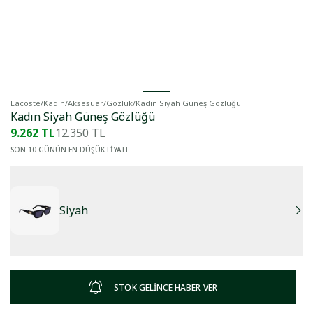
Lacoste
/
Kadın
/
Aksesuar
/
Gözlük
/
Kadın Siyah Güneş Gözlüğü
Kadın Siyah Güneş Gözlüğü
9.262 TL
12.350 TL
SON 10 GÜNÜN EN DÜŞÜK FİYATI
Siyah
STOK GELİNCE HABER VER