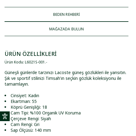
BEDEN REHBERİ
MAĞAZADA BULUN
ÜRÜN ÖZELLİKLERİ
Ürün Kodu
:
L6021S-001
.
-
Güneşli günlerde tarzınızı Lacoste güneş gözlükleri ile yansıtın.
Şık ve sportif stilinizi Timsah'ın seçkin gözlük koleksiyonu ile
tamamlayın.
Cinsiyet: Kadın
Ekartman: 55
Köprü Genişliği: 18
Cam Tipi: %100 Organik UV Koruma
Çerçeve Rengi: Siyah
Cam Rengi: Gri
Sap Ölçüsü: 140 mm