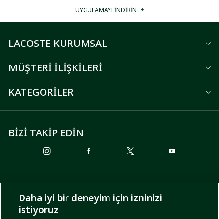
UYGULAMAYI İNDİRİN
LACOSTE KURUMSAL
MÜŞTERİ İLİŞKİLERİ
KATEGORİLER
BİZİ TAKİP EDİN
ÖDEME SEÇENEKLERİ
Daha iyi bir deneyim için izninizi
istiyoruz